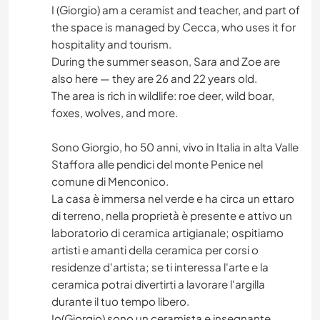
I (Giorgio) am a ceramist and teacher, and part of
the space is managed by Cecca, who uses it for
hospitality and tourism.
During the summer season, Sara and Zoe are
also here — they are 26 and 22 years old.
The area is rich in wildlife: roe deer, wild boar,
foxes, wolves, and more.
Sono Giorgio, ho 50 anni, vivo in Italia in alta Valle
Staffora alle pendici del monte Penice nel
comune di Menconico.
La casa è immersa nel verde e ha circa un ettaro
di terreno, nella proprietà è presente e attivo un
laboratorio di ceramica artigianale; ospitiamo
artisti e amanti della ceramica per corsi o
residenze d'artista; se ti interessa l'arte e la
ceramica potrai divertirti a lavorare l'argilla
durante il tuo tempo libero.
Io(Giorgio) sono un ceramista e insegnante,