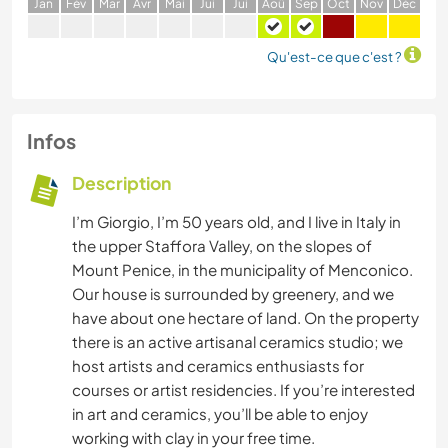
J
an
F
év
M
ar
A
vr
M
ai
J
ui
J
ui
A
oû
S
ep
O
ct
N
ov
D
éc
Qu'est-ce que c'est ?
Infos
Description
I’m Giorgio, I’m 50 years old, and I live in Italy in
the upper Staffora Valley, on the slopes of
Mount Penice, in the municipality of Menconico.
Our house is surrounded by greenery, and we
have about one hectare of land. On the property
there is an active artisanal ceramics studio; we
host artists and ceramics enthusiasts for
courses or artist residencies. If you’re interested
in art and ceramics, you’ll be able to enjoy
working with clay in your free time.