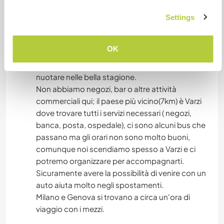
utilizzato in antichità per trasportare il sale da
Genova a qui, passa qui in zona.
Settings
La valle adiacente alla nostra è la val Trebbia
dove si trova la bellissima e rinomata cittadina di
OK
Bobbio e dove scorre il fiume Trebbia; con scorci
indimenticabili e selvaggi dove rinfrescarsi e
nuotare nelle bella stagione.
Non abbiamo negozi, bar o altre attività
commerciali qui; il paese più vicino(7km) è Varzi
dove trovare tutti i servizi necessari ( negozi,
banca, posta, ospedale), ci sono alcuni bus che
passano ma gli orari non sono molto buoni,
comunque noi scendiamo spesso a Varzi e ci
potremo organizzare per accompagnarti.
Sicuramente avere la possibilità di venire con un
auto aiuta molto negli spostamenti.
Milano e Genova si trovano a circa un'ora di
viaggio con i mezzi.