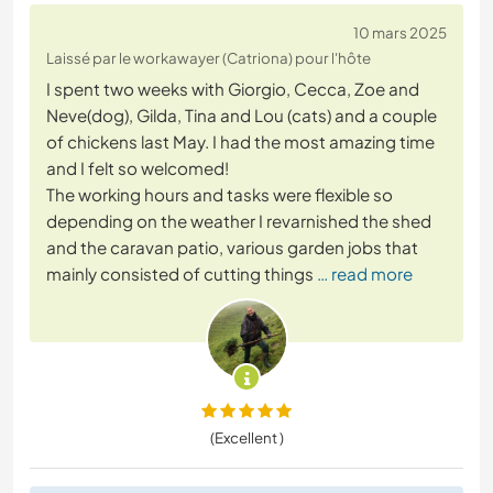
10 mars 2025
Laissé par le workawayer (Catriona) pour l'hôte
I spent two weeks with Giorgio, Cecca, Zoe and
Neve(dog), Gilda, Tina and Lou (cats) and a couple
of chickens last May. I had the most amazing time
and I felt so welcomed!
The working hours and tasks were flexible so
depending on the weather I revarnished the shed
and the caravan patio, various garden jobs that
mainly consisted of cutting things
… read more
(Excellent )