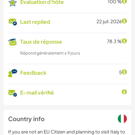
Évaluation d'hôte
100 %
Last replied
22 juil. 2026
Taux de réponse
78.3 %
Répond généralement ≤ 9 jours
Feedback
5
E-mail vérifié
Country info
If you are not an EU Citizen and planning to visit Italy to