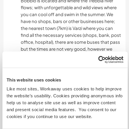
Bobbio is located and where the Trebbia river
flows; with unforgettable and wild views where
you can cool off and swim in the summer. We
have no shops, bars or other businesses here;
the nearest town (7km) is Varzi where you can
find all the necessary services (shops, bank, post
office, hospital), there are some buses that pass
but the times are not very good, however we
often get off in Varzi and we can organize
ourselves for accompany you. Certainly having
the possibility to come with a car helps a lot in
getting around. Milan and Genoa are
This website uses cookies
approximately an hour away by public transport.
Like most sites, Workaway uses cookies to help improve
the website’s usability. Cookies providing anonymous info
La zona e di montagna, siamo sugli 800 m di
help us to analyse site use as well as improve content
altezza; da qui si snodano parecchi sentieri da
and present social media features. You consent to our
percorrere a piedi, siamo al limitare del parco
cookies if you continue to use our website.
naturale del monte Alpe.
La via del Sale, famoso percorso per mulattieri