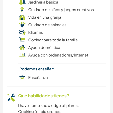
Jardinería básica
ACAMPADA
Cuidado de niños y juegos creativos
Vida en una granja
COCINA Y ALIMENTACIÓN
Cuidado de animales
Idiomas
Cocinar para toda la familia
Ayuda doméstica
Ayuda con ordenadores/Internet
Podemos enseñar:
Enseñanza
Que habilidades tienes?
I have some knowledge of plants.
Cooking for big groups.