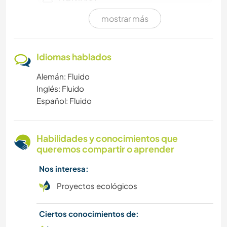
mostrar más
DEPORTES DE INVIERNO
SENDERISMO
Idiomas hablados
Alemán: Fluido
NATURALEZA
Inglés: Fluido
Español: Fluido
VIDA EN AUTOCARAVANA
ACTIVIDADES AL AIRE LIBRE
Habilidades y conocimientos que
queremos compartir o aprender
ANIMALES
Nos interesa:
AGRICULTURA
Proyectos ecológicos
LIBROS
Ciertos conocimientos de: