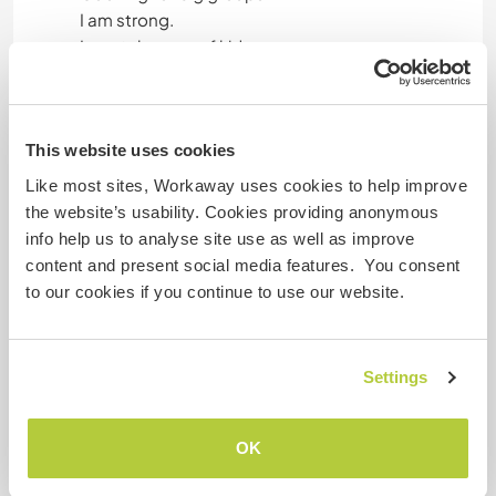
I am strong.
I can take care of kids.
Edad
This website uses cookies
47 & 45
Like most sites, Workaway uses cookies to help improve
the website’s usability. Cookies providing anonymous
info help us to analyse site use as well as improve
Algo más...
content and present social media features. You consent
to our cookies if you continue to use our website.
We want to travel for 2 month with our Ford
Nugget Van. But we do not only want to travel,
we want to get to know the people and the
culture. Therefore, we would love to stay one
Settings
week at one place (only need a toilet and a
shower), help as much as we can with our 2 kids
OK
and spend a nice time with you.