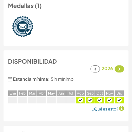
Medallas (1)
DISPONIBILIDAD
2026
Estancia mínima:
Sin mínimo
E
ne
F
eb
M
ar
A
br
M
ay
J
un
J
ul
A
go
S
ep
O
ct
N
ov
D
ic
¿Qué es esto?