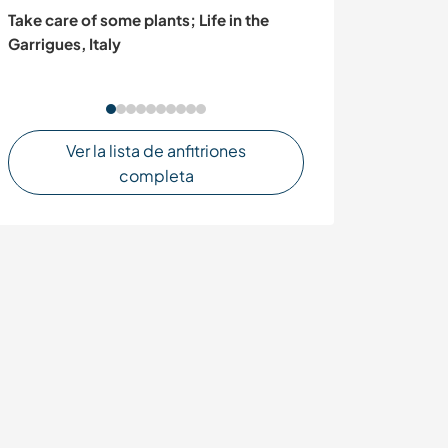
Take care of some plants; Life in the
Help in family 
Garrigues, Italy
county Clare, I
Ver la lista de anfitriones
completa