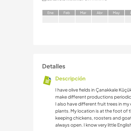
E
ne
F
eb
M
ar
A
br
M
ay
Detalles
Descripción
I have olive fields in Çanakkale Küçük
make different productions periodica
I also have different fruit trees in my
plants. My location is at the foot of
keeping chickens, roosters and goats
always open. I know very little Englis