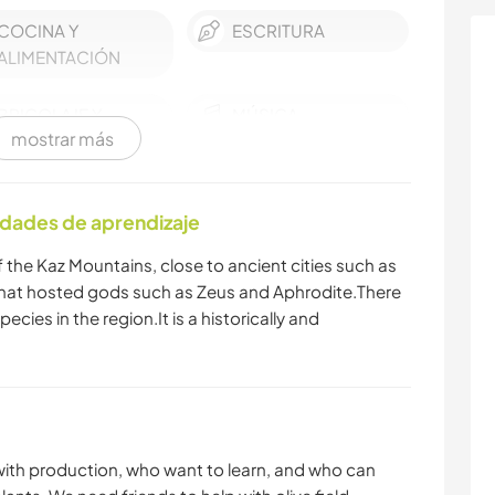
COCINA Y
ESCRITURA
ALIMENTACIÓN
BRICOLAJE Y
MÚSICA
mostrar más
MANUALIDADES
CARPINTERÍA
ASTRONOMÍA
idades de aprendizaje
NATURALEZA
DEPORTES
of the Kaz Mountains, close to ancient cities such as
ACUÁTICOS
that hosted gods such as Zeus and Aphrodite.There
ies in the region.It is a historically and
PLAYA
ACAMPADA
 with production, who want to learn, and who can