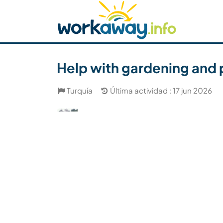
Skip to:
CONTENT
MAIN NAVIGATION
FOOTER
Buscar anfitrión
Busca un compañero
C
Seguridad
Help with gardening and p
Turquía
Última actividad : 17 jun 2026