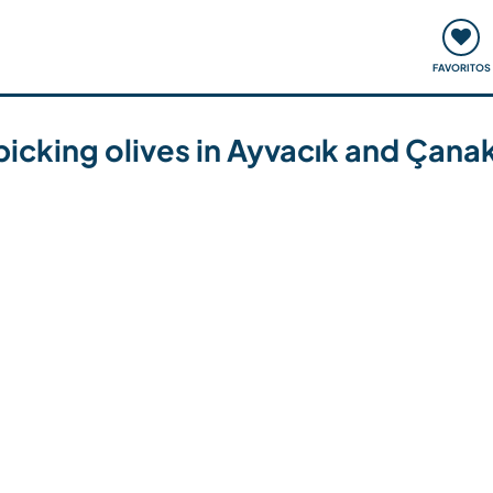
ómo funciona
Quedadas y eventos
Viajar y aprender
FAVORITOS
icking olives in Ayvacık and Çana