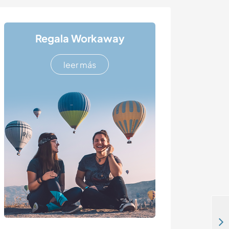
Regala Workaway
leer más
Come and help with playing games and speaking English to my son and daughter in Bursa, Turkey