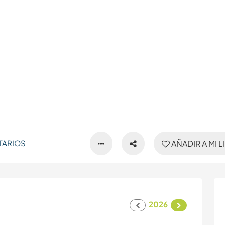
TARIOS
AÑADIR A MI L
2026