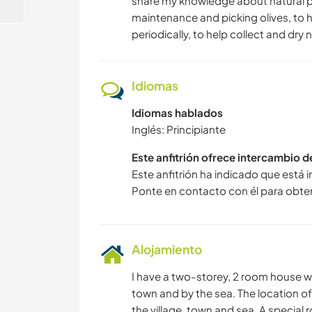
share my knowledge about natural pla
maintenance and picking olives, to
periodically, to help collect and dry
Idiomas
Idiomas hablados
Inglés: Principiante
Este anfitrión ofrece intercambio 
Este anfitrión ha indicado que está 
Ponte en contacto con él para obte
Alojamiento
I have a two-storey, 2 room house with
town and by the sea. The location of 
the village, town and sea. A special r