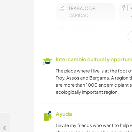
TRABAJO DE
CARIDAD
CUIDADO DE
PLANTAS
AUTOSTOP
Intercambio cultural y oportun
ANIMALES
The place where I live is at the foot 
Troy, Assos and Bergama. A region 
are more than 1000 endemic plant spec
SENDERISMO
ecologically important region.
Ayuda
I invite my friends who want to help
Be part of our family and discover Bursa,Turkey