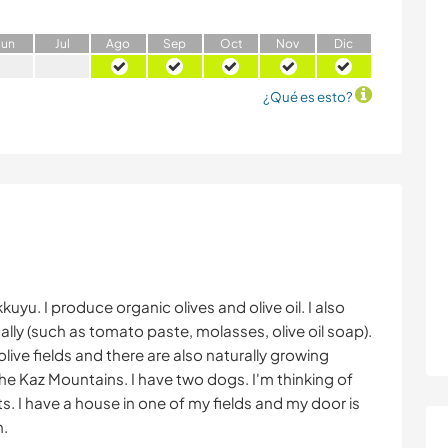
J
un
J
ul
A
go
S
ep
O
ct
N
ov
D
ic
¿Qué es esto?
kuyu. I produce organic olives and olive oil. I also
lly (such as tomato paste, molasses, olive oil soap).
 olive fields and there are also naturally growing
 the Kaz Mountains. I have two dogs. I'm thinking of
. I have a house in one of my fields and my door is
h.