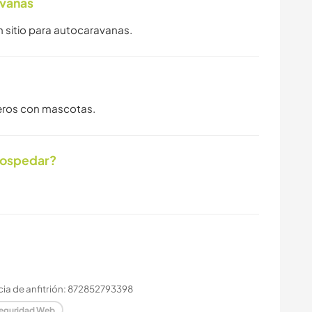
avanas
n sitio para autocaravanas.
ajeros con mascotas.
hospedar?
ia de anfitrión: 872852793398
eguridad Web