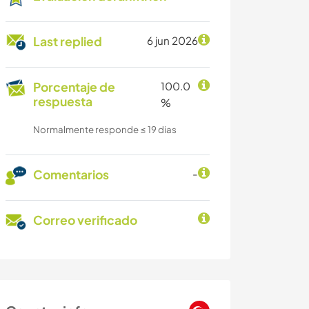
Last replied
6 jun 2026
Porcentaje de
100.0
respuesta
%
Normalmente responde ≤ 19 dias
Comentarios
-
Correo verificado