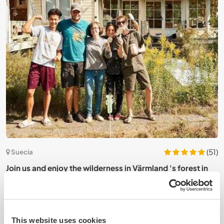
4)
(51)
Suecia
Join us and enjoy the wilderness in Värmland 's forest in
B
Gunnarskog, Sweden
This website uses cookies