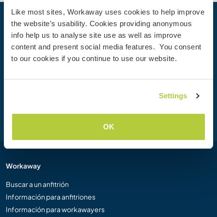
Like most sites, Workaway uses cookies to help improve
the website’s usability. Cookies providing anonymous
Tu próxima aventura empieza hoy
info help us to analyse site use as well as improve
Únete hoy mismo a la comunidad de Workaway para
content and present social media features. You consent
desbloquear experiencias de viaje únicas, con más de 50
to our cookies if you continue to use our website.
000 oportunidades en todo el mundo.
Settings
Unirse
OK
Workaway
Buscar a un anfitrión
Información para anfitriones
Información para workawayers