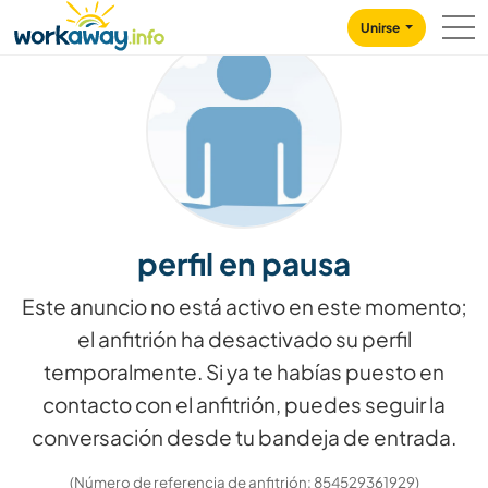
Skip to:
CONTENT
MAIN NAVIGATION
FOOTER
Unirse
perfil en pausa
Este anuncio no está activo en este momento;
el anfitrión ha desactivado su perfil
temporalmente. Si ya te habías puesto en
contacto con el anfitrión, puedes seguir la
conversación desde tu bandeja de entrada.
(Número de referencia de anfitrión: 854529361929)