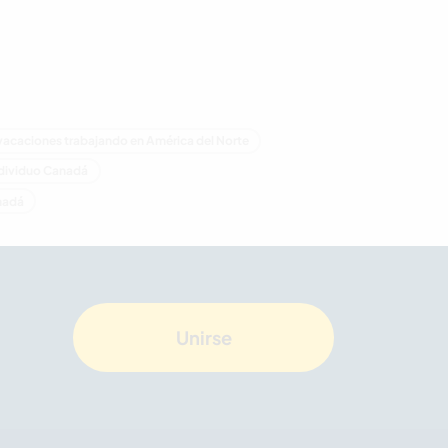
 vacaciones trabajando en América del Norte
ndividuo Canadá
anadá
Unirse