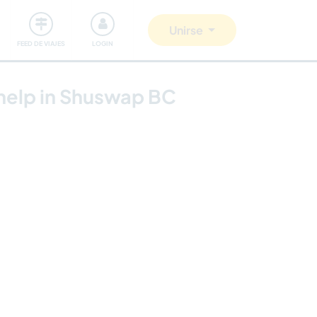
Comunidad
Nos implicamos
Unirse
FEED DE VIAJES
LOGIN
help in Shuswap BC