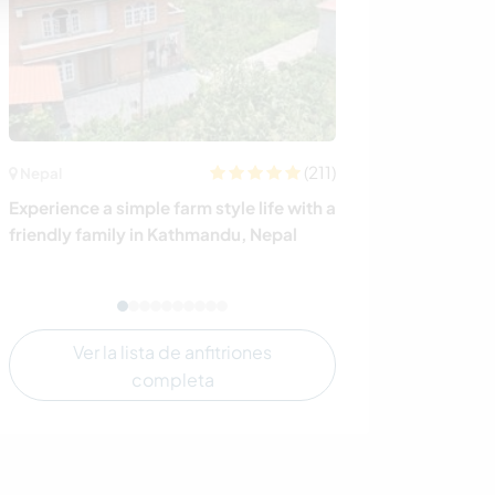
(211)
Nepal
Madagascar
Experience a simple farm style life with a
Join our non-pr
friendly family in Kathmandu, Nepal
sovereignty pro
Antananarivo,
Ver la lista de anfitriones
completa