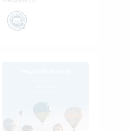
Regala Workaway
leer más