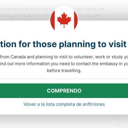
carpenter to finish building our suite in our home, we
eed ongoing help! We offer a cozy spot to stay with
queen bed. Use of kayaks, canoe and paddle board
ing hiking and swimming! Also have camping gear
om a popular lakeside campground if you want to
tion for those planning to visi
from Canada and planning to visit to volunteer, work or study y
 find out more information you need to contact the embassy in 
before travelling.
COMPRENDO
Volver a la lista completa de anfitriones
enette. Queen bed