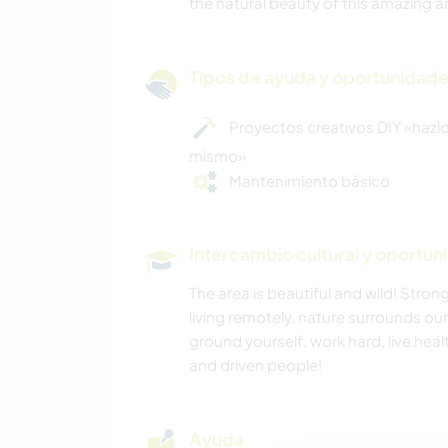
the natural beauty of this amazing a
Tipos de ayuda y oportunidade
Proyectos creativos DIY «hazlo
mismo»
Mantenimiento básico
Intercambio cultural y oportun
The area is beautiful and wild! Strong
living remotely, nature surrounds ou
ground yourself, work hard, live he
and driven people!
Ayuda