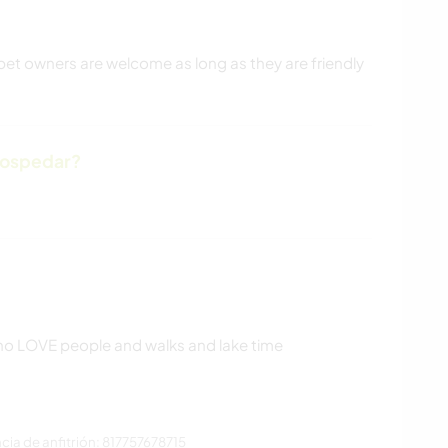
pet owners are welcome as long as they are friendly
hospedar?
ho LOVE people and walks and lake time
ia de anfitrión: 817757678715