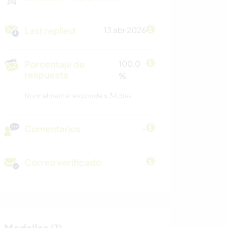
Last replied
13 abr 2026
Porcentaje de
100.0
respuesta
%
Normalmente responde ≤ 34 dias
Comentarios
-
Correo verificado
Medallas (1)