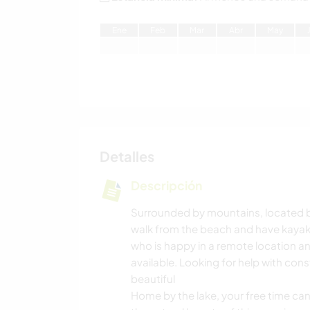
E
ne
F
eb
M
ar
A
br
M
ay
Detalles
Descripción
Surrounded by mountains, located b
walk from the beach and have kaya
who is happy in a remote location an
available. Looking for help with cons
beautiful
Home by the lake, your free time ca