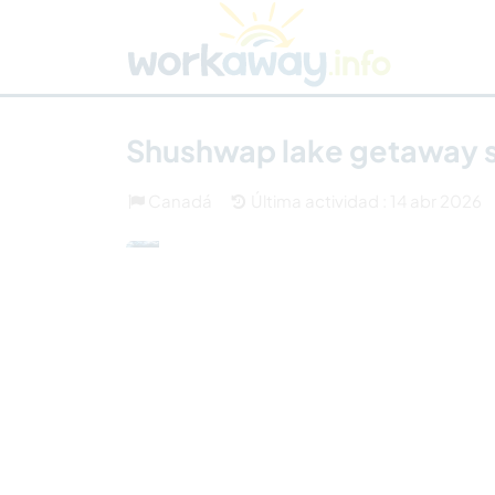
Skip to:
CONTENT
MAIN NAVIGATION
FOOTER
Buscar anfitrión
Busca un compañero
C
Seguridad
Shushwap lake getaway s
Canadá
Última actividad : 14 abr 2026