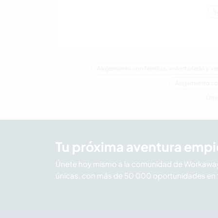
S
Alojamiento con familias, voluntariado y 
Alojamiento con
Últi
Tu próxima aventura empi
Únete hoy mismo a la comunidad de Workaway 
únicas, con más de 50 000 oportunidades en 