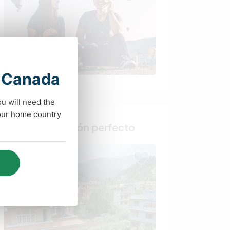
t Canada
ou will need the
your home country
Busca al anfitrión perfecto
Última hora