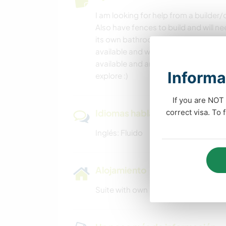
I am looking for help from a builder/
Also have fences to build and will n
its own bathroom and kitchenette, 
available and we are close to amaz
available and are 2 minutes away fr
Informa
explore :)
If you are NOT 
correct visa. To
Idiomas hablados
Inglés: Fluido
Alojamiento
Suite with own bathroom and kitch