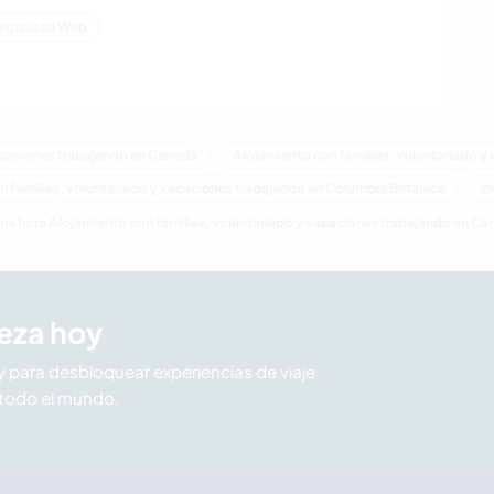
eguridad Web
vacaciones trabajando en Canadá
Alojamiento con familias, voluntariado y
 familias, voluntariado y vacaciones trabajando en Columbia Británica
I
ma hora Alojamiento con familias, voluntariado y vacaciones trabajando en C
eza hoy
para desbloquear experiencias de viaje
todo el mundo.