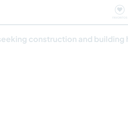
ómo funciona
Quedadas y eventos
Viajar y aprender
FAVORITOS
eeking construction and building 