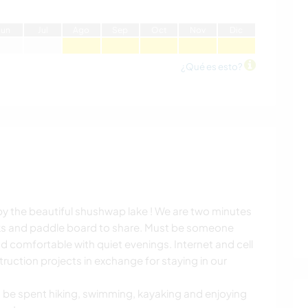
J
un
J
ul
A
go
S
ep
O
ct
N
ov
D
ic
¿Qué es esto?
y the beautiful shushwap lake ! We are two minutes
ks and paddle board to share. Must be someone
d comfortable with quiet evenings. Internet and cell
truction projects in exchange for staying in our
n be spent hiking, swimming, kayaking and enjoying