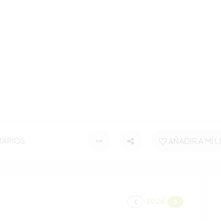
TARIOS
AÑADIR A MI L
2026