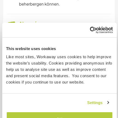
beherbergen können.
Algo más...
The sea is 30 minutes away from us, the
landscape invites you to go hiking or just enjoy
the peace
This website uses cookies
Like most sites, Workaway uses cookies to help improve
Das Meer ist 30 Minuten entfernt und die
the website’s usability. Cookies providing anonymous info
Umgebung lädt zu Wanderungen oder einfach
help us to analyse site use as well as improve content
nur zum Genießen ein..
and present social media features. You consent to our
cookies if you continue to use our website.
Un poco más de información
Acceso a Internet
Settings
Acceso a Internet limitado