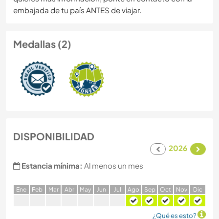
embajada de tu país ANTES de viajar.
Medallas (2)
DISPONIBILIDAD
2026
Estancia mínima:
Al menos un mes
E
ne
F
eb
M
ar
A
br
M
ay
J
un
J
ul
A
go
S
ep
O
ct
N
ov
D
ic
¿Qué es esto?