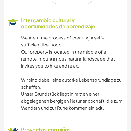
AGRICULTURA
FOTOGRAFÍA
Intercambio cultural y
oportunidades de aprendizaje
CUIDADO DE PLANTAS
We are in the process of creating a self-
sufficient livelihood.
HISTORIA
Our property is located in the middle of a
remote, mountainous natural landscape that
BRICOLAJE Y MANUALIDADES
invites you to hike and relax.
COCINA Y ALIMENTACIÓN
Wir sind dabei, eine autarke Lebensgrundlage zu
schaffen.
ANIMALES
Unser Grundstück liegt in mitten einer
abgelegenen bergigen Naturlandschaft, die zum
YOGA / BIENESTAR
Wandern und zur Ruhe kommen einlädt.
NATURALEZA
Proyectos con niños