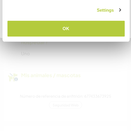
Este anfitrión puede proporcionar un sitio para
COMPRENDO
Settings
autocaravanas.
Volver a la lista completa de anfitriones
OK
¿Cuántos voluntarios puedes
hospedar?
Uno
Mis animales / mascotas
Número de referencia de anfitrión: 677433673925
Seguridad Web