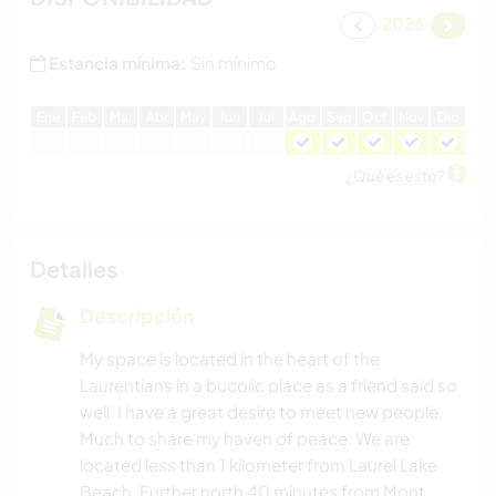
2026
Estancia mínima:
Sin mínimo
E
ne
F
eb
M
ar
A
br
M
ay
J
un
J
ul
A
go
S
ep
O
ct
N
ov
D
ic
¿Qué es esto?
Detalles
Descripción
My space is located in the heart of the
Laurentians in a bucolic place as a friend said so
well. I have a great desire to meet new people.
Much to share my haven of peace. We are
located less than 1 kilometer from Laurel Lake
Beach. Further north 40 minutes from Mont