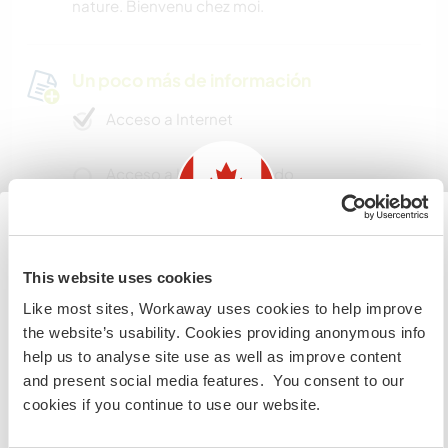
nature. Bienvenu chez moi.
Un poco más de información
Acceso a Internet
Acceso a Internet limitado
Tenemos animales
Information for those planning to
This website uses cookies
Somos fumadores
visit Canada
Like most sites, Workaway uses cookies to help improve
the website’s usability. Cookies providing anonymous info
Puede alojar familias
If you are NOT from Canada and planning to visit to
help us to analyse site use as well as improve content
volunteer, work or study you will need the correct visa.
and present social media features. You consent to our
To find out more information you need to contact the
cookies if you continue to use our website.
Espacio para aparcar
embassy in your home country before travelling.
autocaravanas