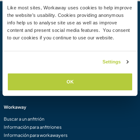
Like most sites, Workaway uses cookies to help improve
the website’s usability. Cookies providing anonymous
Tu próxima aventura empieza hoy
info help us to analyse site use as well as improve
Únete hoy mismo a la comunidad de Workaway para
content and present social media features. You consent
desbloquear experiencias de viaje únicas, con más de 50
to our cookies if you continue to use our website.
000 oportunidades en todo el mundo.
Settings
Unirse
OK
Workaway
Buscar a un anfitrión
Información para anfitriones
Información para workawayers