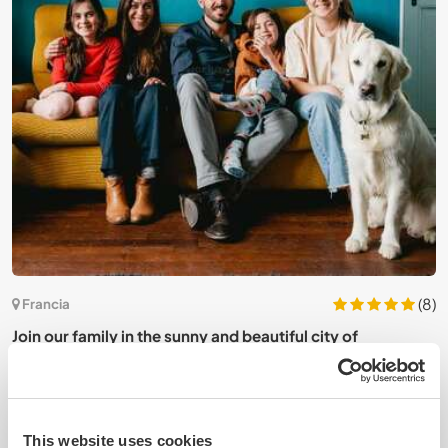
2)
(8)
Francia
Join our family in the sunny and beautiful city of
J
Montpellier, France
F
This website uses cookies