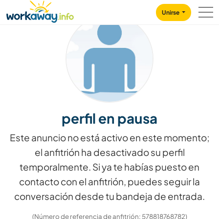
Skip to:
CONTENT
MAIN NAVIGATION
FOOTER
Unirse
perfil en pausa
Este anuncio no está activo en este momento;
el anfitrión ha desactivado su perfil
temporalmente. Si ya te habías puesto en
contacto con el anfitrión, puedes seguir la
conversación desde tu bandeja de entrada.
(Número de referencia de anfitrión: 578818768782)