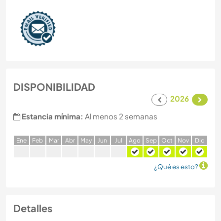
DISPONIBILIDAD
2026
Estancia mínima:
Al menos 2 semanas
E
ne
F
eb
M
ar
A
br
M
ay
J
un
J
ul
A
go
S
ep
O
ct
N
ov
D
ic
¿Qué es esto?
Detalles