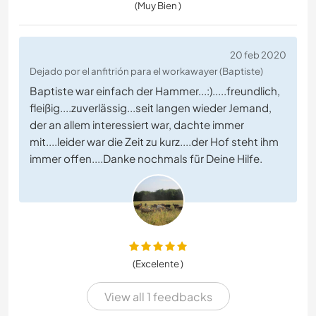
(Muy Bien )
20 feb 2020
Dejado por el anfitrión para el workawayer (Baptiste)
Baptiste war einfach der Hammer...:).....freundlich,
fleißig....zuverlässig...seit langen wieder Jemand,
der an allem interessiert war, dachte immer
mit....leider war die Zeit zu kurz....der Hof steht ihm
immer offen....Danke nochmals für Deine Hilfe.
(Excelente )
View all 1 feedbacks