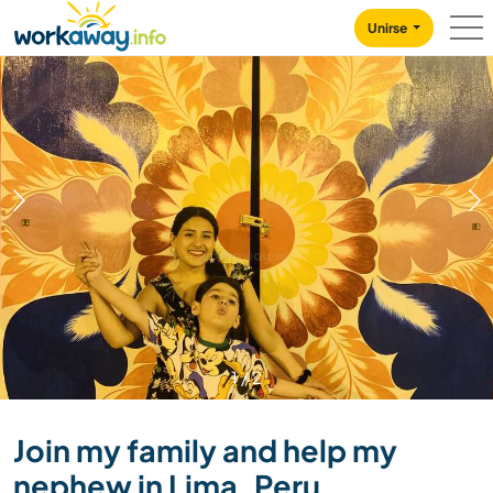
Skip to:
CONTENT
MAIN NAVIGATION
FOOTER
Unirse
1
/
2
Join my family and help my
nephew in Lima, Peru