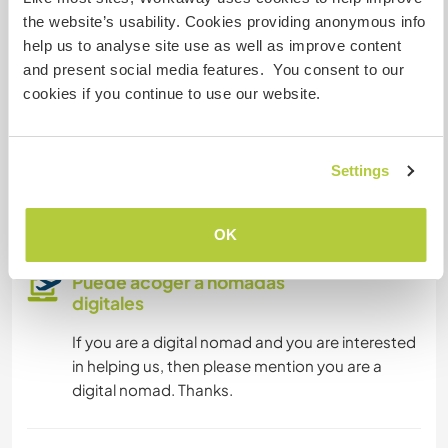
the website’s usability. Cookies providing anonymous info
Acceso a Internet limitado
help us to analyse site use as well as improve content
and present social media features. You consent to our
cookies if you continue to use our website.
Tenemos animales
Somos fumadores
Settings
Puede alojar familias
OK
Puede acoger a nómadas
digitales
If you are a digital nomad and you are interested
in helping us, then please mention you are a
digital nomad. Thanks.