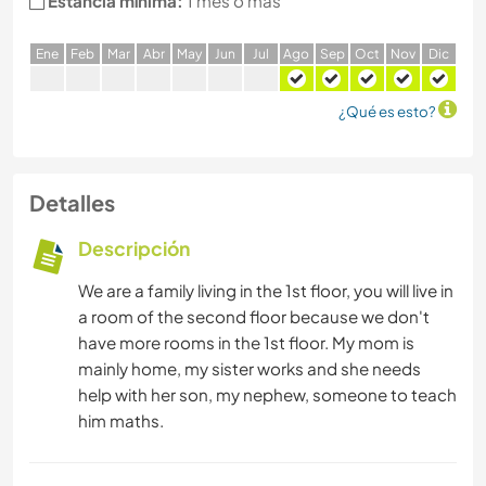
Estancia mínima:
1 mes o más
E
ne
F
eb
M
ar
A
br
M
ay
J
un
J
ul
A
go
S
ep
O
ct
N
ov
D
ic
¿Qué es esto?
Detalles
Descripción
We are a family living in the 1st floor, you will live in
a room of the second floor because we don't
have more rooms in the 1st floor. My mom is
mainly home, my sister works and she needs
help with her son, my nephew, someone to teach
him maths.