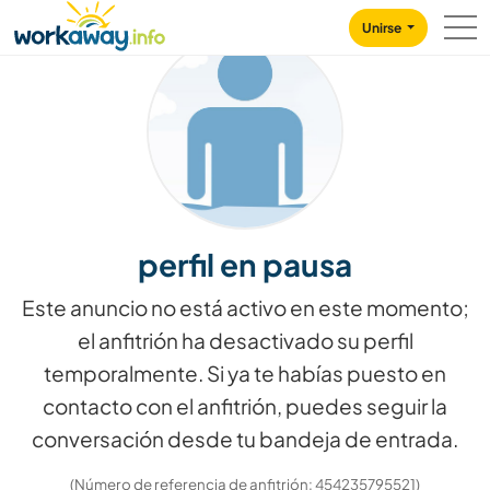
Skip to:
CONTENT
MAIN NAVIGATION
FOOTER
Unirse
perfil en pausa
Este anuncio no está activo en este momento;
el anfitrión ha desactivado su perfil
temporalmente. Si ya te habías puesto en
contacto con el anfitrión, puedes seguir la
conversación desde tu bandeja de entrada.
(Número de referencia de anfitrión: 454235795521)