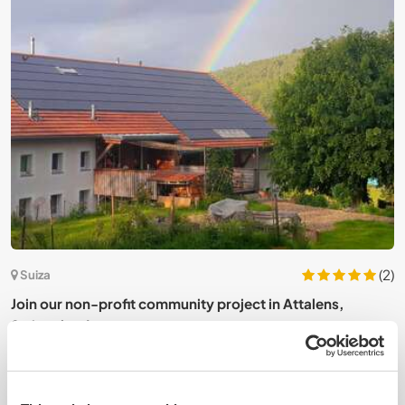
(2)
Suiza
Join our non-profit community project in Attalens,
J
Switzerland
v