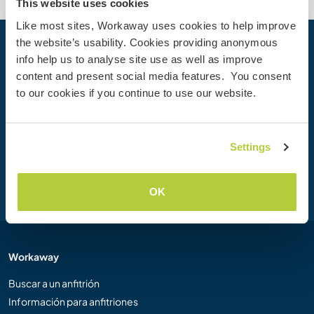
This website uses cookies
Like most sites, Workaway uses cookies to help improve
the website’s usability. Cookies providing anonymous
Tu próxima aventura empieza hoy
info help us to analyse site use as well as improve
content and present social media features. You consent
Únete hoy mismo a la comunidad de Workaway para
to our cookies if you continue to use our website.
desbloquear experiencias de viaje únicas, con más de 50
000 oportunidades en todo el mundo.
Settings
Unirse
OK
Workaway
Buscar a un anfitrión
Información para anfitriones