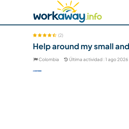
Skip to:
CONTENT
MAIN NAVIGATION
FOOTER
Buscar anfitrión
Busca un compañero
C
Seguridad
(2)
Help around my small and
Colombia
Última actividad : 1 ago 2026