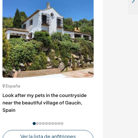
Join our English language and ecotourism project surrounded by the Amazon rainforest in El Doncello, Colombia
España
Alemania
Look after my pets in the countryside
Welcome to sha
near the beautiful village of Gaucín,
projects and tim
Spain
Neuekrug, Ger
Ver la lista de anfitriones