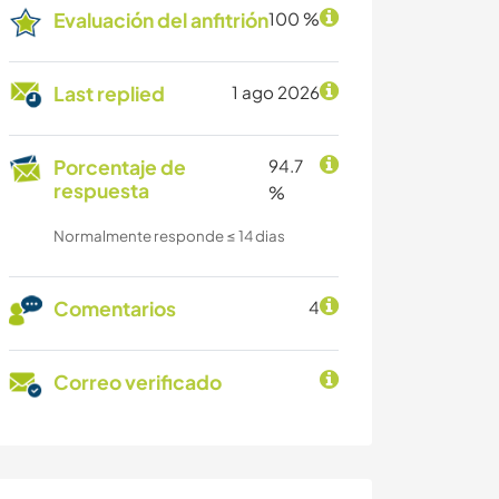
Evaluación del anfitrión
100 %
Last replied
1 ago 2026
Porcentaje de
94.7
respuesta
%
Normalmente responde ≤ 14 dias
Comentarios
4
Correo verificado