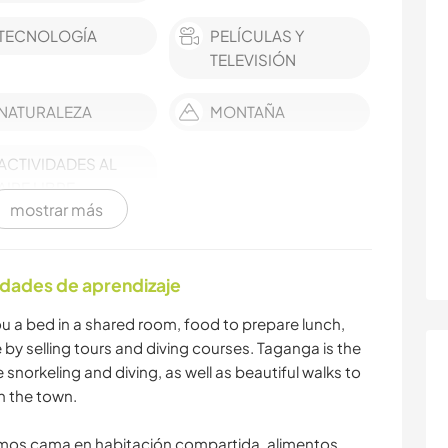
TECNOLOGÍA
PELÍCULAS Y
TELEVISIÓN
NATURALEZA
MONTAÑA
ACTIVIDADES AL
AIRE LIBRE
mostrar más
idades de aprendizaje
ou a bed in a shared room, food to prepare lunch,
by selling tours and diving courses. Taganga is the
e snorkeling and diving, as well as beautiful walks to
n the town.
amos cama en habitación compartida, alimentos