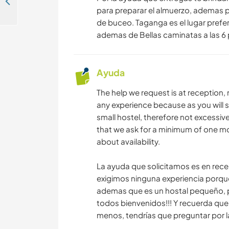
Join us to teach English in Comuna Trece Medellín, Colombia
para preparar el almuerzo, ademas p
de buceo. Taganga es el lugar preferi
ademas de Bellas caminatas a las 6
Ayuda
The help we request is at receptio
any experience because as you will se
small hostel, therefore not excessi
that we ask for a minimum of one mont
about availability.
La ayuda que solicitamos es en rec
exigimos ninguna experiencia porqu
ademas que es un hostal pequeño, po
todos bienvenidos!!! Y recuerda qu
menos, tendrías que preguntar por la