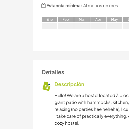
Estancia mínima:
Al menos un mes
E
ne
F
eb
M
ar
A
br
M
ay
Detalles
Descripción
Hello! We are a hostel located 3 bl
giant patio with hammocks, kitchen, l
relaxing (no parties hee hehehe), I cu
I take care of practically everythin
cozy hostel.