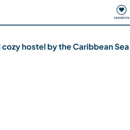
ómo funciona
Quedadas y eventos
Viajar y aprender
FAVORITOS
 cozy hostel by the Caribbean Sea