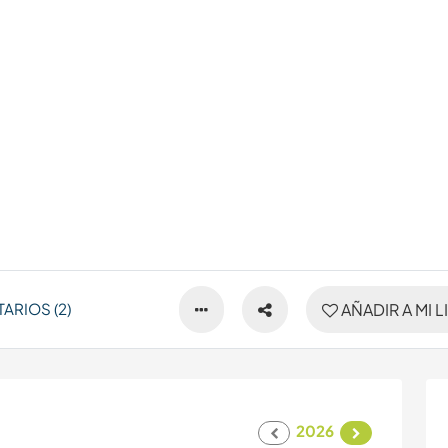
ARIOS (2)
AÑADIR A MI L
2026