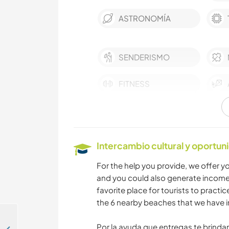
ASTRONOMÍA
SENDERISMO
FITNESS
Intercambio cultural y oportun
For the help you provide, we offer y
and you could also generate income 
favorite place for tourists to practic
the 6 nearby beaches that we have i
Por la ayuda que entregas te brind