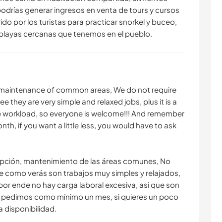
odrías generar ingresos en venta de tours y cursos
do por los turistas para practicar snorkel y buceo,
 playas cercanas que tenemos en el pueblo.
n, maintenance of common areas, We do not require
e they are very simple and relaxed jobs, plus it is a
ve workload, so everyone is welcome!!! And remember
h, if you want a little less, you would have to ask
epción, mantenimiento de las áreas comunes, No
e como verás son trabajos muy simples y relajados,
r ende no hay carga laboral excesiva, asi que son
e pedimos como mínimo un mes, si quieres un poco
 disponibilidad.