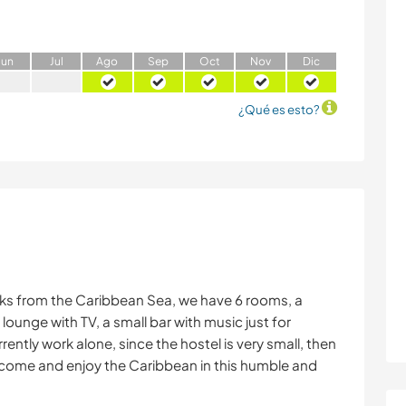
J
un
J
ul
A
go
S
ep
O
ct
N
ov
D
ic
¿Qué es esto?
ocks from the Caribbean Sea, we have 6 rooms, a
ounge with TV, a small bar with music just for
rrently work alone, since the hostel is very small, then
g, come and enjoy the Caribbean in this humble and