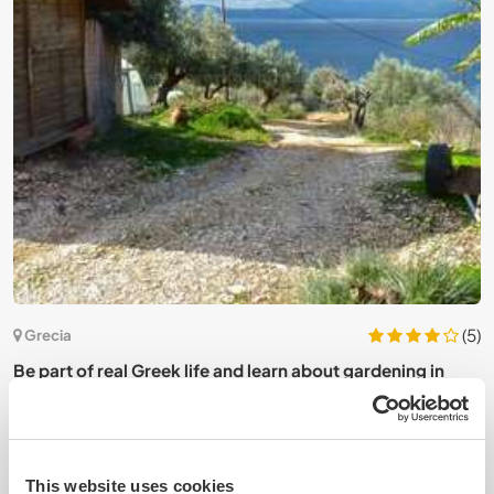
2)
(5)
Grecia
Be part of real Greek life and learn about gardening in
G
Paleros, Greece
c
This website uses cookies