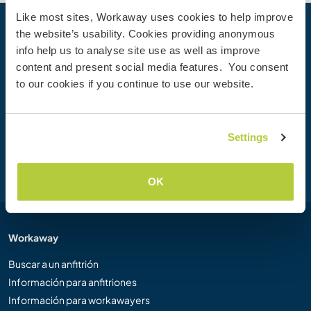
Like most sites, Workaway uses cookies to help improve
the website’s usability. Cookies providing anonymous
Tu próxima aventura empieza hoy
info help us to analyse site use as well as improve
Únete hoy mismo a la comunidad de Workaway para
content and present social media features. You consent
desbloquear experiencias de viaje únicas, con más de 50
to our cookies if you continue to use our website.
000 oportunidades en todo el mundo.
Settings
Unirse
OK
Workaway
Buscar a un anfitrión
Información para anfitriones
Información para workawayers