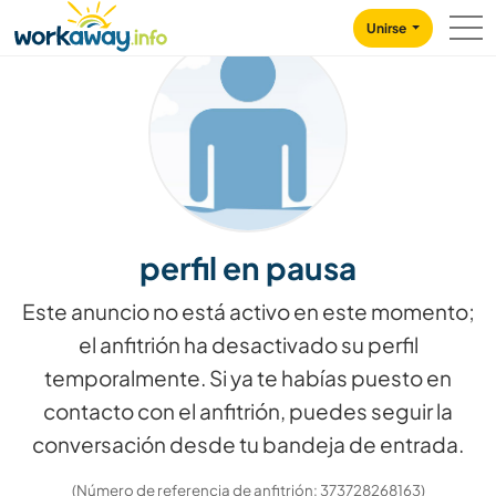
Skip to:
CONTENT
MAIN NAVIGATION
FOOTER
Unirse
perfil en pausa
Este anuncio no está activo en este momento;
el anfitrión ha desactivado su perfil
temporalmente. Si ya te habías puesto en
contacto con el anfitrión, puedes seguir la
conversación desde tu bandeja de entrada.
(Número de referencia de anfitrión: 373728268163)