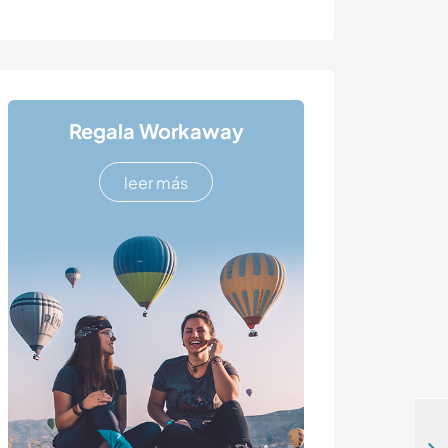
Regala Workaway
leer más