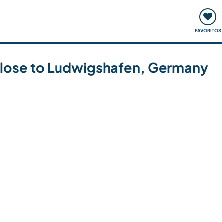
ómo funciona
Quedadas y eventos
Viajar y aprender
FAVORITOS
s close to Ludwigshafen, Germany