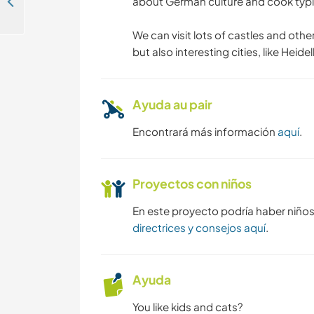
Native English-speaking au-pair in Bavaria, Germany
about German culture and cook typ
We can visit lots of castles and othe
but also interesting cities, like Heid
Ayuda au pair
Encontrará más información
aquí
.
Proyectos con niños
En este proyecto podría haber niño
directrices y consejos aquí
.
Ayuda
You like kids and cats?