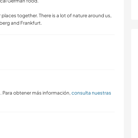
ical German food.
r places together. There is a lot of nature around us,
elberg and Frankfurt.
s. Para obtener más información,
consulta nuestras