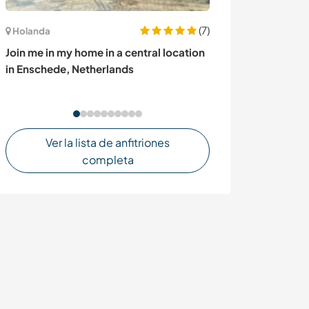
(7)
Holanda
Marruecos
Join me in my home in a central location
Join us in uniqu
in Enschede, Netherlands
Morocco
Ver la lista de anfitriones
completa