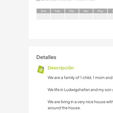
E
ne
F
eb
M
ar
A
br
M
ay
Detalles
Descripción
We are a family of 1 child, 1 mom and 
We life in Ludwigshafen and my son 
We are living in a very nice house wi
around the house.