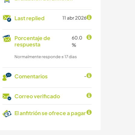
Last replied
11 abr 2026
Porcentaje de
60.0
respuesta
%
Normalmente responde ≤ 17 dias
Comentarios
-
Correo verificado
El anfitrión se ofrece a pagar