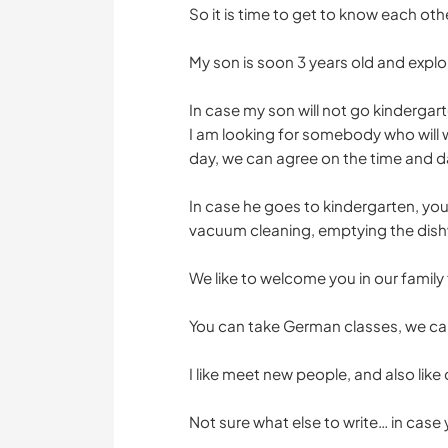
So it is time to get to know each othe
My son is soon 3 years old and explo
In case my son will not go kindergart
I am looking for somebody who will wa
day, we can agree on the time and da
In case he goes to kindergarten, yo
vacuum cleaning, emptying the dish
We like to welcome you in our famil
You can take German classes, we can 
I like meet new people, and also lik
Not sure what else to write… in case 