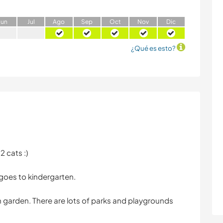
J
un
J
ul
A
go
S
ep
O
ct
N
ov
D
ic
¿Qué es esto?
2 cats :)
goes to kindergarten.
th garden. There are lots of parks and playgrounds