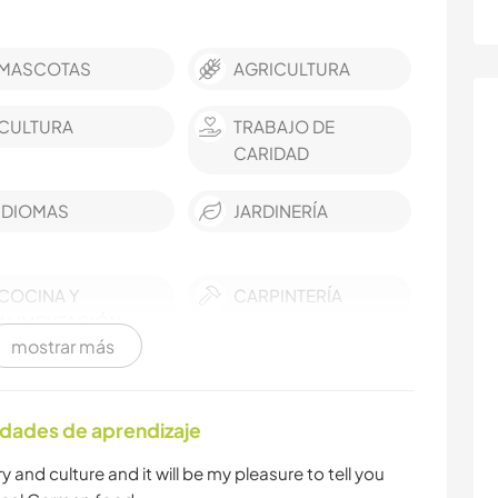
MASCOTAS
AGRICULTURA
CULTURA
TRABAJO DE
CARIDAD
IDIOMAS
JARDINERÍA
COCINA Y
CARPINTERÍA
ALIMENTACIÓN
mostrar más
ACTIVIDADES AL
NATURALEZA
AIRE LIBRE
idades de aprendizaje
PLAYA
y and culture and it will be my pleasure to tell you