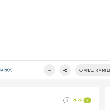
TARIOS
AÑADIR A MI L
2026