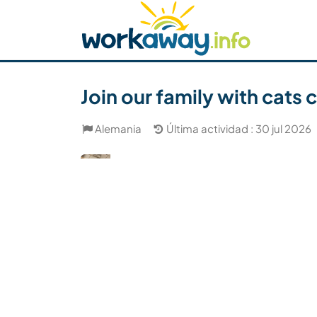
Skip to:
CONTENT
MAIN NAVIGATION
FOOTER
Buscar anfitrión
Busca un compañero
C
Seguridad
Join our family with cat
Alemania
Última actividad : 30 jul 2026