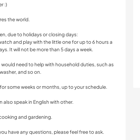
r :)
res the world.
en, due to holidays or closing days:
tch and play with the little one for up to 6 hours a
ys. It will not be more than 5 days a week.
u would need to help with household duties, such as
washer, and so on.
y for some weeks or months, up to your schedule.
also speak in English with other.
e cooking and gardening.
you have any questions, please feel free to ask.