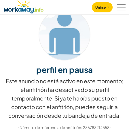
Skip to:
CONTENT
MAIN NAVIGATION
FOOTER
Unirse
perfil en pausa
Este anuncio no está activo en este momento;
el anfitrión ha desactivado su perfil
temporalmente. Si ya te habías puesto en
contacto con el anfitrión, puedes seguir la
conversación desde tu bandeja de entrada.
(Número de referencia de anfitrión: 236783214558)