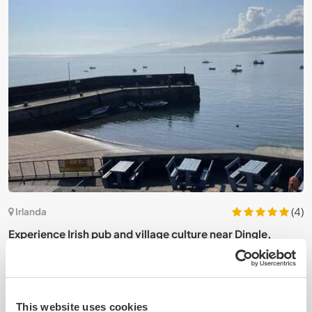
8)
(4)
Irlanda
Experience Irish pub and village culture near Dingle,
L
Ireland
I
This website uses cookies