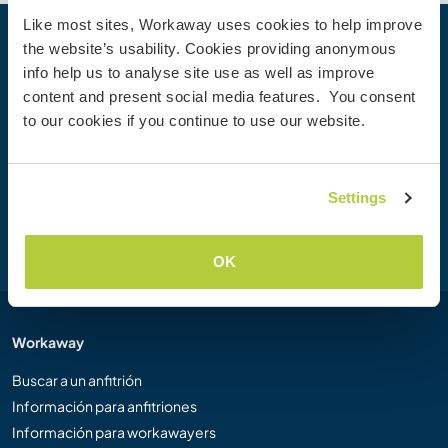
Like most sites, Workaway uses cookies to help improve
the website’s usability. Cookies providing anonymous
Tu próxima aventura empieza hoy
info help us to analyse site use as well as improve
Únete hoy mismo a la comunidad de Workaway para
content and present social media features. You consent
desbloquear experiencias de viaje únicas, con más de 50
to our cookies if you continue to use our website.
000 oportunidades en todo el mundo.
Settings
Unirse
OK
Workaway
Buscar a un anfitrión
Información para anfitriones
Información para workawayers