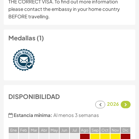
THE CORRECT VISA. To find out more information
please contact the embassy in your home country
BEFORE travelling.
Medallas (1)
DISPONIBILIDAD
2026
Estancia mínima:
Al menos 3 semanas
E
ne
F
eb
M
ar
A
br
M
ay
J
un
J
ul
A
go
S
ep
O
ct
N
ov
D
ic