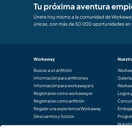
Tu próxima aventura empi
Únete hoy mismo a la comunidad de Workaway 
únicas, con más de 50 000 oportunidades en 
Workaway
Nuestr
Buscar a un anfitrión
Workaw
Información para anfitriones
Galería
Información para workawayers
Workaw
Registrarse como workawayer
Logos 
Registrarse como anfitrión
Concur
Regalar una experiencia Workaway
Embaja
Descuentos y Socios
Program
Nuestra