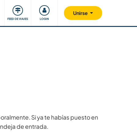
Comunidad
Nos implicamos
Unirse
FEED DE VIAJES
LOGIN
poralmente. Si ya te habías puesto en
andeja de entrada.