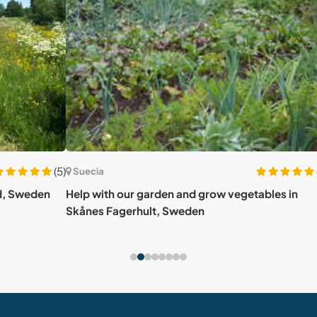
(5)
(4)
Suecia
Sue
den
Help with our garden and grow vegetables in
Help 
Skånes Fagerhult, Sweden
cultu
Swe