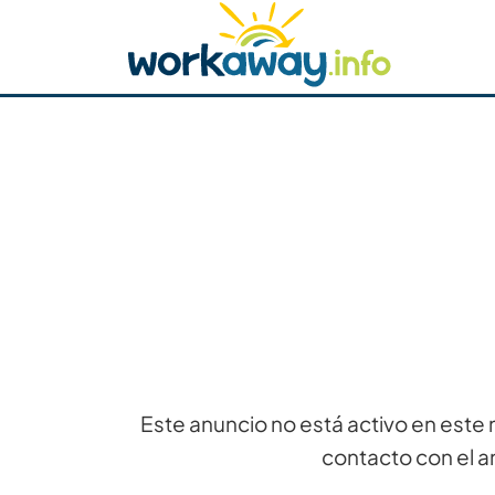
Skip to:
CONTENT
MAIN NAVIGATION
FOOTER
Buscar anfitrión
Busca un compañero
C
Seguridad
Este anuncio no está activo en este 
contacto con el a