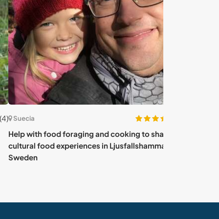
(54)
cia
Suecia
with food foraging and cooking to share
Experience vill
ral food experiences in Ljusfallshammar,
life in Börstig
den