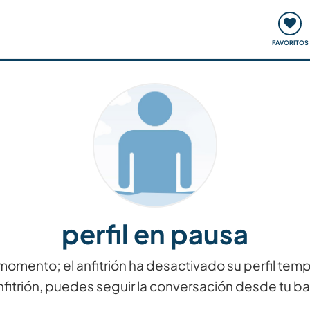
ómo funciona
Quedadas y eventos
Viajar y aprender
FAVORITOS
perfil en pausa
momento; el anfitrión ha desactivado su perfil tem
nfitrión, puedes seguir la conversación desde tu b