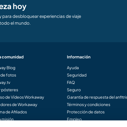
eza hoy
para desbloquear experiencias de viaje
todo el mundo.
a comunidad
Información
ay Blog
Ayuda
 de fotos
Seguridad
ay.tv
FAQ
y pósteres
Seguro
so de Vídeos Workaway
Garantía de respuesta del anfitr
dores de Workaway
Términos y condiciones
a de Afiliados
Protección de datos
 misión
Empleo