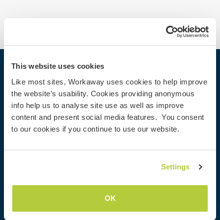
This website uses cookies
Workaway
Like most sites, Workaway uses cookies to help improve
Encontrar um anfitrião
the website’s usability. Cookies providing anonymous
info help us to analyse site use as well as improve
Informações para anfitriões
content and present social media features. You consent
Informações para Workawayers
to our cookies if you continue to use our website.
Cadastrar-se como workawayer
Cadastrar-se como anfitrião
Dar uma experiência Workaway de presente
Settings
Descontos e Parceiros
OK
Comunidade
Workaway Blog