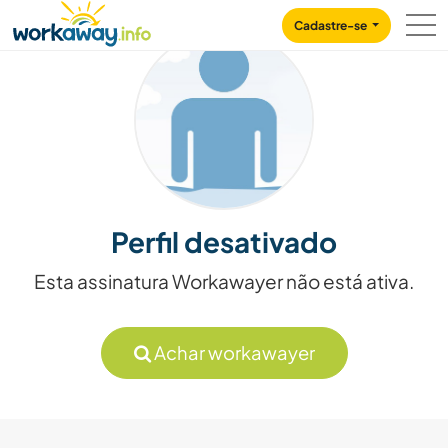
Skip to:
CONTENT
MAIN NAVIGATION
FOOTER
Cadastre-se
Perfil desativado
Esta assinatura Workawayer não está ativa.
Achar workawayer