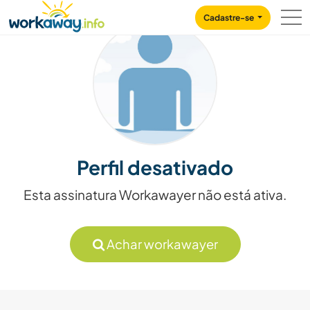
Skip to:
CONTENT
MAIN NAVIGATION
FOOTER
Cadastre-se
Perfil desativado
Esta assinatura Workawayer não está ativa.
Achar workawayer