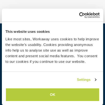
This website uses cookies
Workaway
Like most sites, Workaway uses cookies to help improve
Encontrar um anfitrião
the website’s usability. Cookies providing anonymous
info help us to analyse site use as well as improve
Informações para anfitriões
content and present social media features. You consent
Informações para Workawayers
to our cookies if you continue to use our website.
Cadastrar-se como workawayer
Cadastrar-se como anfitrião
Dar uma experiência Workaway de presente
Settings
Descontos e Parceiros
OK
Comunidade
Workaway Blog