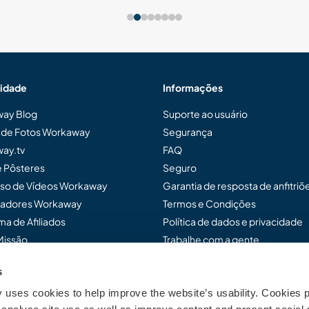
idade
Informações
ay Blog
Suporte ao usuário
a de Fotos Workaway
Segurança
ay.tv
FAQ
e Pôsteres
Seguro
so de Vídeos Workaway
Garantia de resposta de anfitriõ
adores Workaway
Termos e Condições
a de Afiliados
Política de dados e privacidade
Missão
Trabalhe com a gente
s
uses cookies to help improve the website’s usability. Cookies p
ensar Workaway...