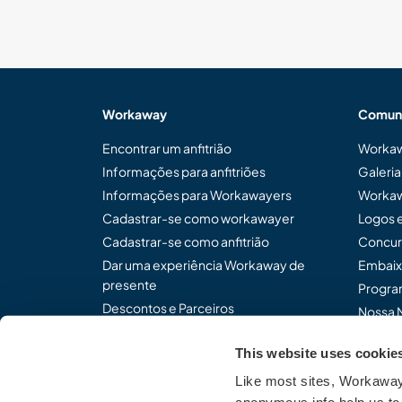
Workaway
Comun
Encontrar um anfitrião
Workaw
Informações para anfitriões
Galeri
Informações para Workawayers
Workaw
Cadastrar-se como workawayer
Logos 
Cadastrar-se como anfitrião
Concur
Dar uma experiência Workaway de
Embaix
presente
Program
Descontos e Parceiros
Nossa 
This website uses cookie
Like most sites, Workaway 
Compartilhe o modo de p