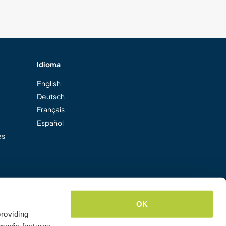
Idioma
English
Deutsch
Français
Español
es
OK
roviding