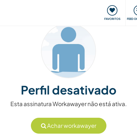
 funciona
Encontros e Eventos
Viaje e aprenda
C
FAVORITOS
FEED D
Perfil desativado
Esta assinatura Workawayer não está ativa.
Achar workawayer