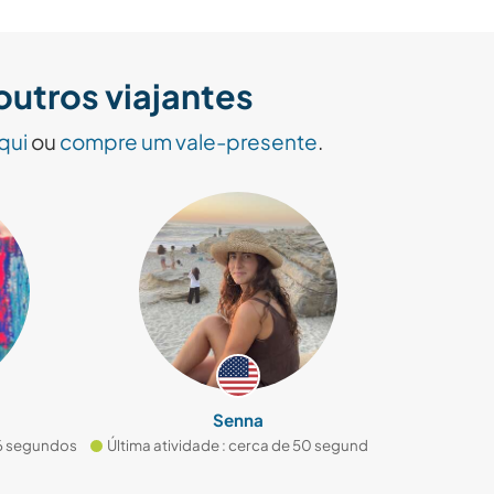
utros viajantes
qui
ou
compre um vale-presente
.
Senna
segundos
Última atividade : cerca de 50 segundos
Última ativida