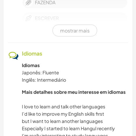
FAZENDA
ESCREVER
mostrar mais
MÚSICA
IDIOMAS
Idiomas
Idiomas
HISTÓRIA
Japonês: Fluente
Inglês: Intermediário
DESENHO E PINTURA
Mais detalhes sobre meu interesse em idiomas
FAÇA VOCÊ MESMO
I love to learn and talk other languages
CULINÁRIA E COMIDA
I’d like to improve my English skills first
but I want to learn another languages
Especially I started to learn Hangul recently
LIVROS