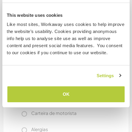
19
This website uses cookies
Algo mais...
Like most sites, Workaway uses cookies to help improve
the website’s usability. Cookies providing anonymous
My hobby is drawing a picture
info help us to analyse site use as well as improve
I started to draw when I was elementary student
content and present social media features. You consent
I love anime style
to our cookies if you continue to use our website.
And also lm really interesting to sell my pictures in
market and art projects
Settings
Mais algumas informações
OK
Fumante
Carteira de motorista
Alergias