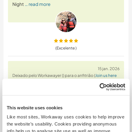
Night
… read more
(Excelente )
15 jan. 2026
Deixado pelo Workawayer () para o anfitrião (
Join us here
at a nature farm ...
)
Estuvimos dos semanas disfrutando de la
tranquilidad de las afueras de Sisaket. La tarea
principal que nos asignaron fue quitar la maleza,
This website uses cookies
junto con otras tareas ligeras de mantenimiento
Like most sites, Workaway uses cookies to help improve
del jardín. También realizamos tareas como regar y
the website’s usability. Cookies providing anonymous
alimentar a las ovejas y a los patos.
info help us to analyse site use as well as improve