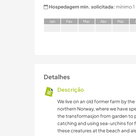
Hospedagem min. solicitada:
mínimo 1
J
an
F
ev
M
ar
A
br
M
ai
Detalhes
Descrição
We live on an old former farm by the
northern Norway, where we have spen
the transformasjon from garden to pa
catching and using sea-urchins for 
these creatures at the beach and al