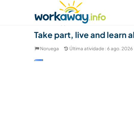
Skip to:
CONTENT
MAIN NAVIGATION
FOOTER
Achar anfitrião
Parceiro de viagem
Como
(3)
Take part, live and learn
Noruega
Última atividade : 6 ago. 2026