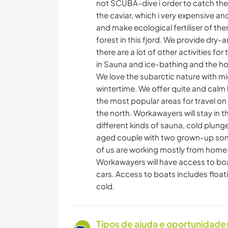
not SCUBA-dive i order to catch them
the caviar, which i very expensive an
and make ecological fertiliser of th
forest in this fjord. We provide dry-
there are a lot of other activities fo
in Sauna and ice-bathing and the hos
We love the subarctic nature with mi
wintertime. We offer quite and calm 
the most popular areas for travel on 
the north. Workawayers will stay in th
different kinds of sauna, cold plung
aged couple with two grown-up sons, 
of us are working mostly from home
Workawayers will have access to boa
cars. Access to boats includes float
cold.
Tipos de ajuda e oportunidade