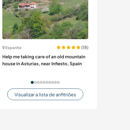
(18)
Austrália
Espanha
Experience livi
Help me taking care of an old mountain
community in Ca
house in Asturias, near Infiesto, Spain
Visualizar a lista de anfitriões