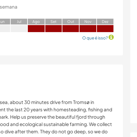
 semana
J
un
J
ul
A
go
S
et
O
ut
N
ov
D
ez
O que é isso?
 sea, about 30 minutes drive from Tromsø in
t the last 20 years with homesteading, fishing and
rk. Help us preserve the beautiful fjord through
food and ecological sustainable farming. We collect
so dive after them. They do not go deep, so we do