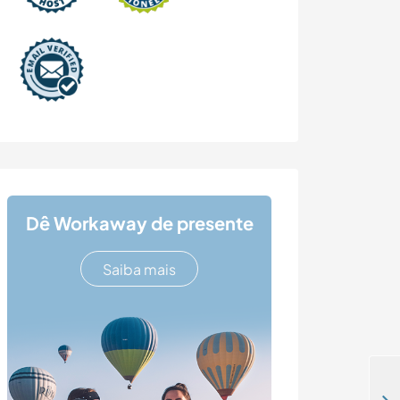
Dê Workaway de presente
Saiba mais