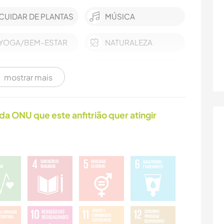
CUIDAR DE PLANTAS
MÚSICA
YOGA/BEM-ESTAR
NATURALEZA
ESPORTES DE
VELEJAR/NAVEGAR
mostrar mais
INVERNO
ATIVIDADES AO AR
CAMINHADA
da ONU que este anfitrião quer atingir
LIVRE