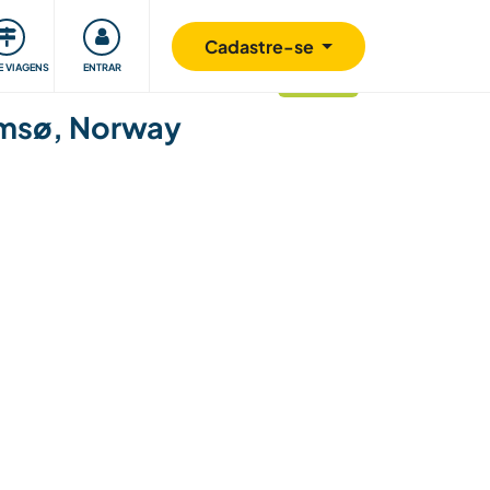
omunidade
Retribuindo
Segurança
Cadastre-se
E VIAGENS
ENTRAR
atualizado
romsø, Norway