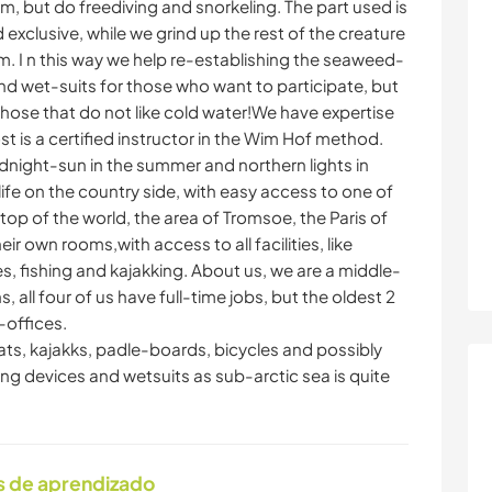
, but do freediving and snorkeling. The part used is
d exclusive, while we grind up the rest of the creature
em. I n this way we help re-establishing the seaweed-
and wet-suits for those who want to participate, but
r those that do not like cold water!We have expertise
t is a certified instructor in the Wim Hof method.
dnight-sun in the summer and northern lights in
life on the country side, with easy access to one of
top of the world, the area of Tromsoe, the Paris of
eir own rooms,with access to all facilities, like
es, fishing and kajakking. About us, we are a middle-
all four of us have full-time jobs, but the oldest 2
-offices.
ts, kajakks, padle-boards, bicycles and possibly
ing devices and wetsuits as sub-arctic sea is quite
s de aprendizado