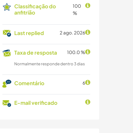
Classificação do
100
anfitrião
%
Last replied
2 ago. 2026
Taxa de resposta
100.0 %
Normalmente responde dentro 3 dias
Comentário
6
E-mail verificado