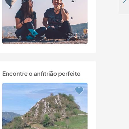
Join our pizza oven building project in a lovely farmhouse in Askøy, Norway
Encontre o anfitrião perfeito