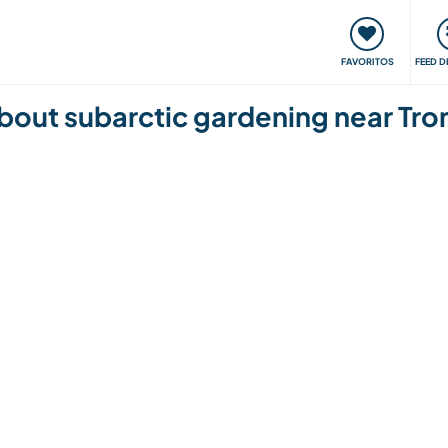
 funciona
Encontros e Eventos
Viaje e aprenda
C
FAVORITOS
FEED D
 about subarctic gardening near T