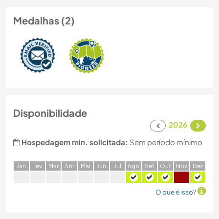
Medalhas (2)
Disponibilidade
2026
Hospedagem min. solicitada:
Sem período mínimo
J
an
F
ev
M
ar
A
br
M
ai
J
un
J
ul
A
go
S
et
O
ut
N
ov
D
ez
O que é isso?