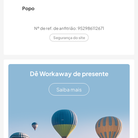
Popo
Nº de ref. de anfitrião: 952986112671
Segurança do site
Dê Workaway de presente
Saiba mais