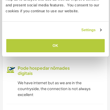
and present social media features. You consent to our
Acesso à internet limitado
cookies if you continue to use our website.
Temos mascotes
Settings
Somos fumantes
OK
Pode hospedar famílias
Pode hospedar nômades
digitais
We have internet but as we are in the
countryside, the connection is not always
excellent