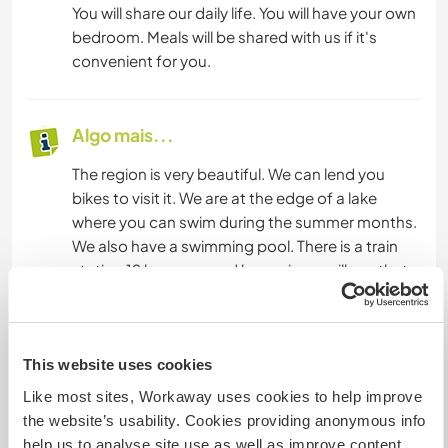
You will share our daily life. You will have your own
bedroom. Meals will be shared with us if it's
convenient for you.
Algo mais...
The region is very beautiful. We can lend you
bikes to visit it. We are at the edge of a lake
where you can swim during the summer months.
We also have a swimming pool. There is a train
station 12 km away and buses in our village that
take you to Dijon and all the département for €
1.50.
This website uses cookies
Mais alguns detalhes
Like most sites, Workaway uses cookies to help improve
the website’s usability. Cookies providing anonymous info
Acesso à internet
help us to analyse site use as well as improve content