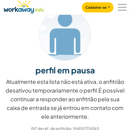
Skip to:
CONTENT
MAIN NAVIGATION
FOOTER
Cadastre-se
perfil em pausa
Atualmente esta lista não está ativa, o anfitrião
desativou temporariamente o perfil.É possível
continuar a responder ao anfitrião pela sua
caixa de entrada se já entrou em contato com
ele anteriormente.
(Nº de ref. de anfitrião: 944557114361)