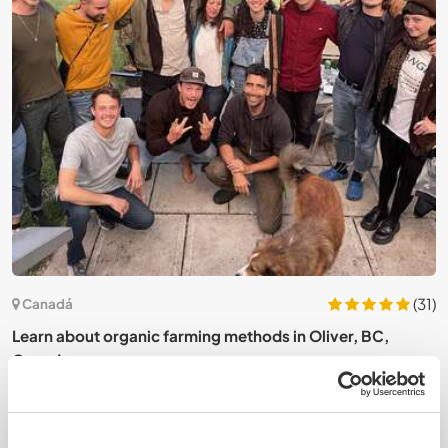
4)
(31)
Canadá
Learn about organic farming methods in Oliver, BC,
H
Canada
B