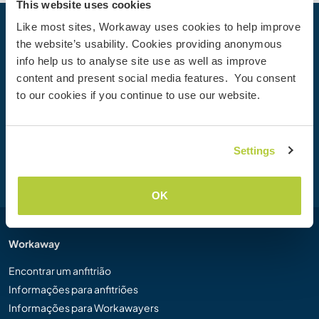
This website uses cookies
Like most sites, Workaway uses cookies to help improve
Sua próxima Aventura começa hoje
the website’s usability. Cookies providing anonymous
info help us to analyse site use as well as improve
Junte-se à comunidade Workaway hoje mesmo para
content and present social media features. You consent
descobrir experiências de viagem únicas com mais de
to our cookies if you continue to use our website.
50.000 oportunidades por todo o mundo.
Settings
Cadastre-se
OK
Workaway
Encontrar um anfitrião
Informações para anfitriões
Informações para Workawayers