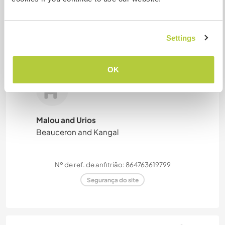
Mais de 2
Settings
Meus animais / animais de
estimação
OK
Malou and Urios
Beauceron and Kangal
Nº de ref. de anfitrião: 864763619799
Segurança do site