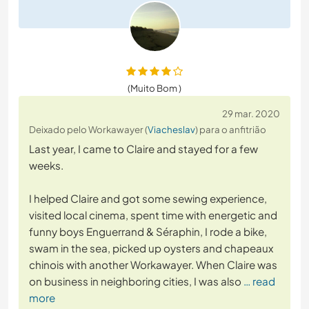
(Muito Bom )
29 mar. 2020
Deixado pelo Workawayer (
Viacheslav
) para o anfitrião
Last year, I came to Claire and stayed for a few
weeks.
I helped Claire and got some sewing experience,
visited local cinema, spent time with energetic and
funny boys Enguerrand & Séraphin, I rode a bike,
swam in the sea, picked up oysters and chapeaux
chinois with another Workawayer. When Claire was
on business in neighboring cities, I was also
… read
more