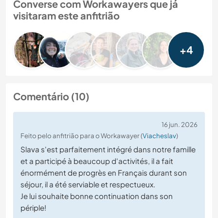
Converse com Workawayers que já
visitaram este anfitrião
+4
Comentário (10)
16 jun. 2026
Feito pelo anfitrião para o Workawayer (
Viacheslav
)
Slava s'est parfaitement intégré dans notre famille
et a participé à beaucoup d'activités, il a fait
énormément de progrès en Français durant son
séjour, il a été serviable et respectueux.
Je lui souhaite bonne continuation dans son
périple!