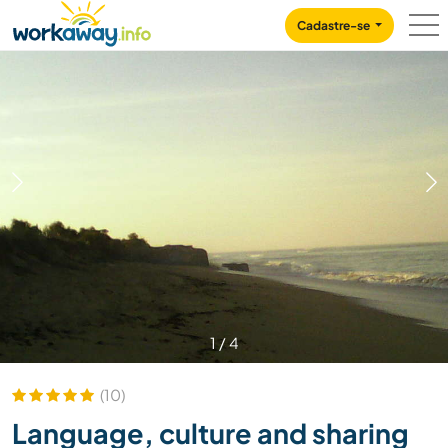
Skip to:
CONTENT
MAIN NAVIGATION
FOOTER
Cadastre-se
1
/
4
(10)
Language, culture and sharing