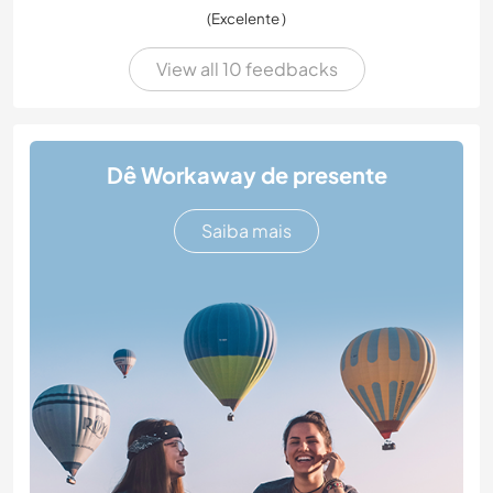
(Excelente )
View all 10 feedbacks
Dê Workaway de presente
Saiba mais