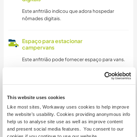
Este anfitrião indicou que adora hospedar
nômades digitais.
Espaço para estacionar
campervans
Este anfitrião pode fornecer espaço para vans.
Pode aceitar animais
Este anfitrião está aberto a aceitar viajantes
This website uses cookies
com animais de estimação.
Like most sites, Workaway uses cookies to help improve
the website’s usability. Cookies providing anonymous info
help us to analyse site use as well as improve content
Quantos Workawayers pode
and present social media features. You consent to our
acomodar?
cookies if you continue to use our website.