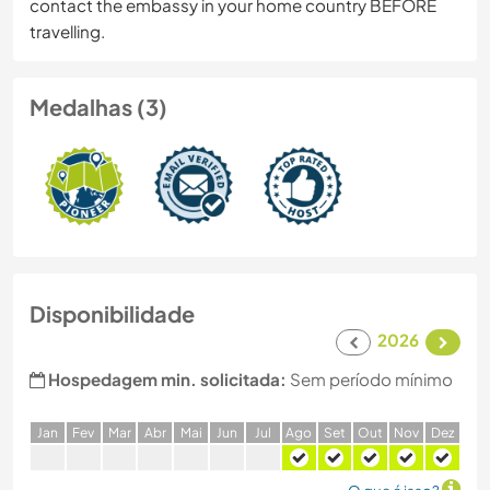
contact the embassy in your home country BEFORE
travelling.
Medalhas (3)
Disponibilidade
2026
Hospedagem min. solicitada:
Sem período mínimo
J
an
F
ev
M
ar
A
br
M
ai
J
un
J
ul
A
go
S
et
O
ut
N
ov
D
ez