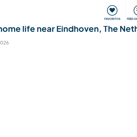
 funciona
Encontros e Eventos
Viaje e aprenda
C
FAVORITOS
FEED D
home life near Eindhoven, The Net
 2026