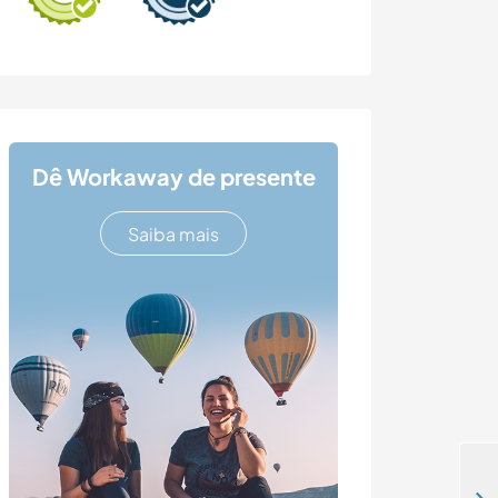
Dê Workaway de presente
Saiba mais