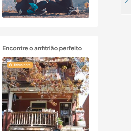
Help a homeschooling family care for the animals and learn about self sufficiency in Langeveen, the Netherlands
Encontre o anfitrião perfeito
Última hora