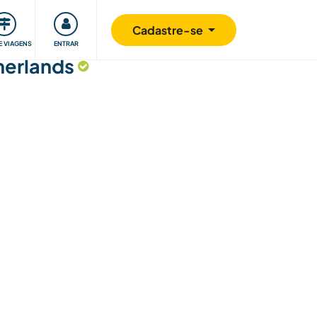
omunidade
Retribuindo
Segurança
Cadastre-se
E VIAGENS
ENTRAR
herlands