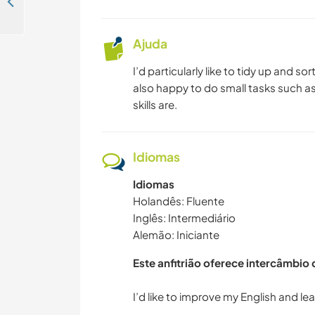
Experience village life and enjoy taking a stroll in nature in Balkbrug, the Netherlands
Ajuda
I’d particularly like to tidy up and sor
also happy to do small tasks such a
skills are.
Idiomas
Idiomas
Holandês: Fluente
Inglês: Intermediário
Alemão: Iniciante
Este anfitrião oferece intercâmbio