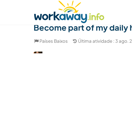
Skip to:
CONTENT
MAIN NAVIGATION
FOOTER
Achar anfitrião
Parceiro de viagem
Como
Become part of my daily 
Países Baixos
Última atividade : 3 ago.