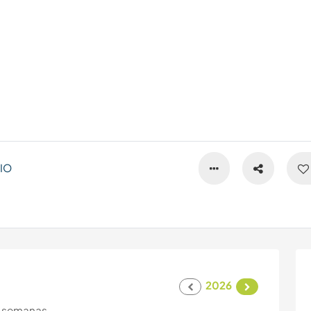
IO
2026
 semanas