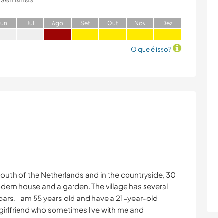
J
un
J
ul
A
go
S
et
O
ut
N
ov
D
ez
O que é isso?
he south of the Netherlands and in the countryside, 30
dern house and a garden. The village has several
rs. I am 55 years old and have a 21-year-old
girlfriend who sometimes live with me and