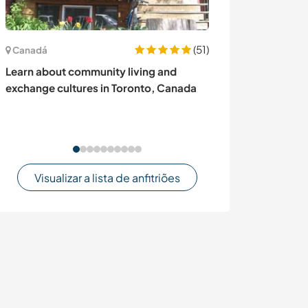
(51)
Canadá
Espanha
Learn about community living and
Help with looki
exchange cultures in Toronto, Canada
learning Spanis
la Frontera, An
Visualizar a lista de anfitriões