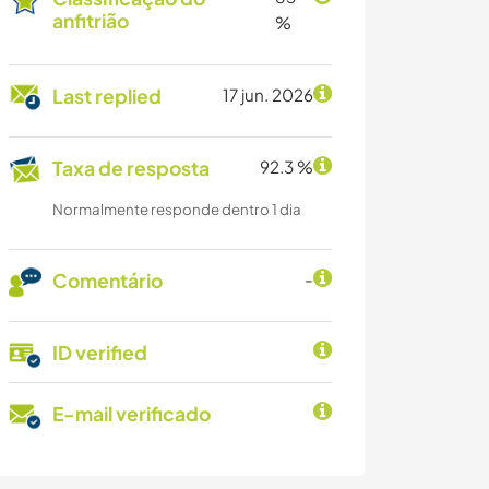
anfitrião
%
Last replied
17 jun. 2026
Taxa de resposta
92.3 %
Normalmente responde dentro 1 dia
Comentário
-
ID verified
E-mail verificado