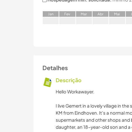
J
an
F
ev
M
ar
A
br
M
ai
Detalhes
Descrição
Hello Workawayer.
I live Gemert in a lovely village in t
KM from Eindhoven. It's a normal mo
supermarkets and other shops and ba
daughter, an 18-year-old son and a 