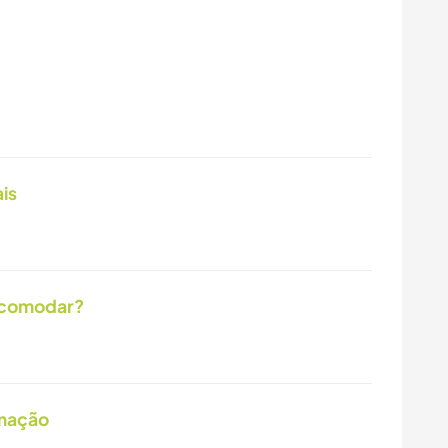
is
acomodar?
imação