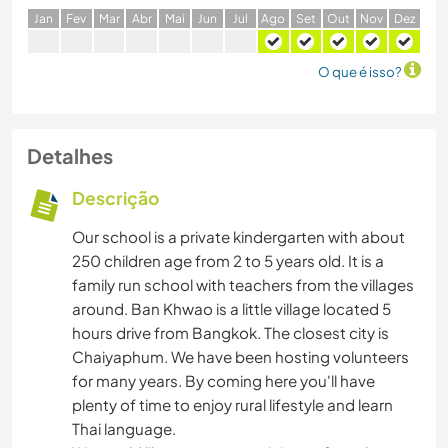
J
an
F
ev
M
ar
A
br
M
ai
J
un
J
ul
A
go
S
et
O
ut
N
ov
D
ez
O que é isso?
Detalhes
Descrição
Our school is a private kindergarten with about
250 children age from 2 to 5 years old. It is a
family run school with teachers from the villages
around. Ban Khwao is a little village located 5
hours drive from Bangkok. The closest city is
Chaiyaphum. We have been hosting volunteers
for many years. By coming here you'll have
plenty of time to enjoy rural lifestyle and learn
Thai language.