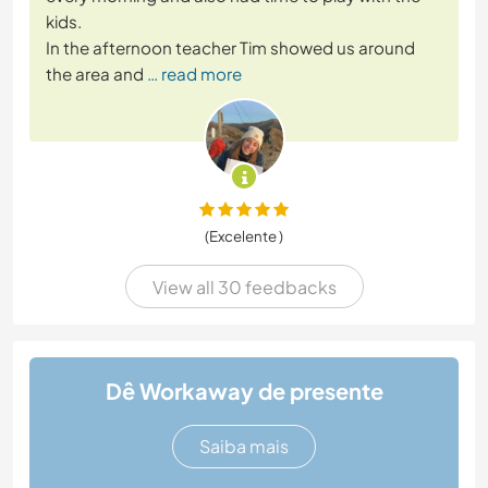
kids.
In the afternoon teacher Tim showed us around
the area and
… read more
(Excelente )
View all 30 feedbacks
Dê Workaway de presente
Saiba mais