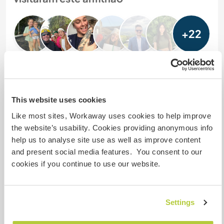
+22
Comentário (30)
This website uses cookies
29 mar. 2026
Like most sites, Workaway uses cookies to help improve
Feito pelo anfitrião para o Workawayer (Arun)
the website’s usability. Cookies providing anonymous info
Arun is an excellent volunteer. He taught English to
help us to analyse site use as well as improve content
all the levels in my preschool. He also greatly
and present social media features. You consent to our
assisted in the Graduation Ceremony for the
cookies if you continue to use our website.
outgoing class in my preschool.
Arun is very intelligent, hardworking, and sincere.
His teaching skills are excellent and were
Settings
appreciated both by the students and my Thai
staff. His goal was to focus on
… read more