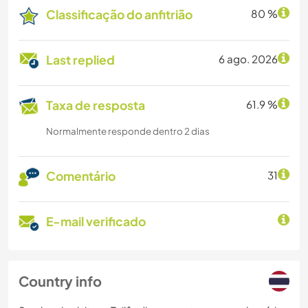
Classificação do anfitrião
80 %
Last replied
6 ago. 2026
Taxa de resposta
61.9 %
Normalmente responde dentro 2 dias
Comentário
31
E-mail verificado
Country info