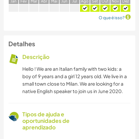
J
an
F
ev
M
ar
A
br
M
ai
J
un
J
ul
A
go
S
et
O
ut
N
ov
D
ez
O que é isso?
Detalhes
Descrição
Hello ! We are an Italian family with two kids: a
boy of 9 years and a girl 12 years old. We live in a
small town close to Milan. We are looking for a
native English speaker to join us in June 2020.
Tipos de ajuda e
oportunidades de
aprendizado