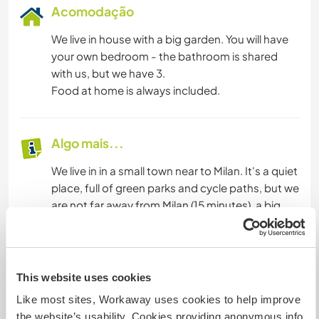
Acomodação
We live in house with a big garden. You will have
your own bedroom - the bathroom is shared
with us, but we have 3.
Food at home is always included.
Algo mais...
We live in in a small town near to Milan. It's a quiet
place, full of green parks and cycle paths, but we
are not far away from Milan (15 minutes), a big
city full of historical places, museums, shops,
events, pubs and restaurants.
Our position is also interesting because it's close
to mountains, lakes and seaside.
This website uses cookies
Like most sites, Workaway uses cookies to help improve
the website’s usability. Cookies providing anonymous info