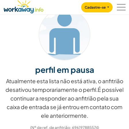
Skip to:
CONTENT
MAIN NAVIGATION
FOOTER
Cadastre-se
perfil em pausa
Atualmente esta lista não está ativa, o anfitrião
desativou temporariamente o perfil.É possível
continuar a responder ao anfitrião pela sua
caixa de entrada se já entrou em contato com
ele anteriormente.
(Nº de ref. de anfitrião: 696197885574)