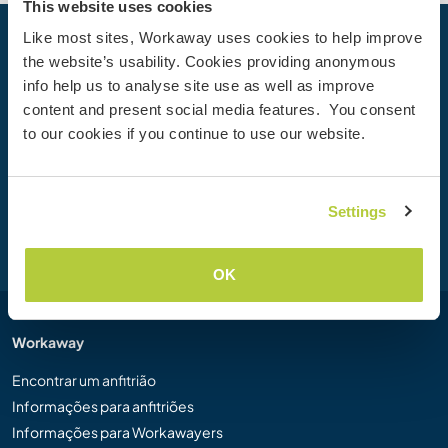
This website uses cookies
Like most sites, Workaway uses cookies to help improve
Sua próxima Aventura começa hoje
the website’s usability. Cookies providing anonymous
info help us to analyse site use as well as improve
Junte-se à comunidade Workaway hoje mesmo para
content and present social media features. You consent
descobrir experiências de viagem únicas com mais de
to our cookies if you continue to use our website.
50.000 oportunidades por todo o mundo.
Settings
Cadastre-se
OK
Workaway
Encontrar um anfitrião
Informações para anfitriões
Informações para Workawayers