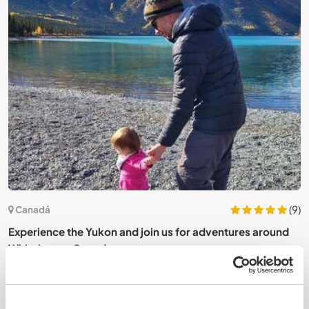
(1)
(9)
Canadá
Experience the Yukon and join us for adventures around
W
Whitehorse, Canada