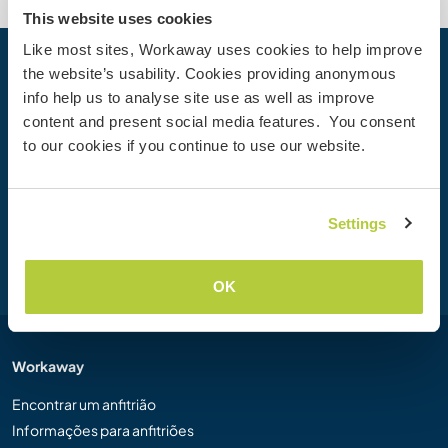
This website uses cookies
Like most sites, Workaway uses cookies to help improve
the website’s usability. Cookies providing anonymous
Sua próxima Aventura começa hoje
info help us to analyse site use as well as improve
Junte-se à comunidade Workaway hoje mesmo para
content and present social media features. You consent
descobrir experiências de viagem únicas com mais de
to our cookies if you continue to use our website.
50.000 oportunidades por todo o mundo.
Settings
Cadastre-se
OK
Workaway
Encontrar um anfitrião
Informações para anfitriões