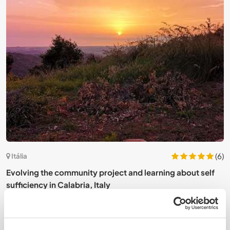
5)
(6)
Itália
Evolving the community project and learning about self
T
sufficiency in Calabria, Italy
o