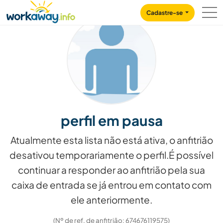
Skip to:
CONTENT
MAIN NAVIGATION
FOOTER
Cadastre-se
perfil em pausa
Atualmente esta lista não está ativa, o anfitrião
desativou temporariamente o perfil.É possível
continuar a responder ao anfitrião pela sua
caixa de entrada se já entrou em contato com
ele anteriormente.
(Nº de ref. de anfitrião: 674676119575)