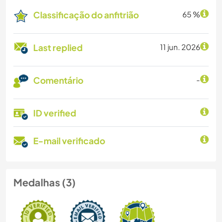
Classificação do anfitrião
65 %
Last replied
11 jun. 2026
Comentário
-
ID verified
E-mail verificado
Medalhas (3)