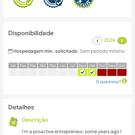
Disponibilidade
2026
Hospedagem min. solicitada:
Sem período mínimo
J
an
F
ev
M
ar
A
br
M
ai
J
un
J
ul
A
go
S
et
O
ut
N
ov
D
ez
O que é isso?
Detalhes
Descrição
I'm a proactive entrepreneur, some years ago I