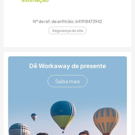
Nº de ref. de anfitrião: 641918473942
Segurança do site
Dê Workaway de presente
Saiba mais