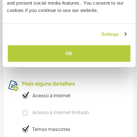
and present social media features. You consent to our
The landscapes are really impressive, with
cookies if you continue to use our website.
mountains and waterfalls all around. The road
where the house is placed is known as "The
hanging bridges road" and has been the first
Settings
road in Argentina to be fully designed for motor
vehicles, in 1918. The path used for this road was
proposed initially by the recently declared as
OK
saint, San Gabriel Brochero.
Mais alguns detalhes
Acesso à internet
Acesso à internet limitado
Temos mascotes