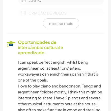
LGBTQ
CRIAÇÃO DE VÍDEOS
mostrar mais
AUTODESENVOLVIMENTO
CARPINTARIA
Oportunidades de
intercâmbio cultural e
MÚSICA
aprendizado
I can speak perfect english, whilst being
HISTÓRIA
argentinean so, at least for starters,
workawayers can enrich their spanish if that´s
JARDINAGEM
one of the goals.
I love to play piano and bandoneon, Tango and
FOTOGRAFIA
argentinean folklore mostly, I think this might be
interesting to share. I have 2 pianos and several
IDIOMAS
other musical instruments here at the house. I
also often make furniture in wood and steel, so