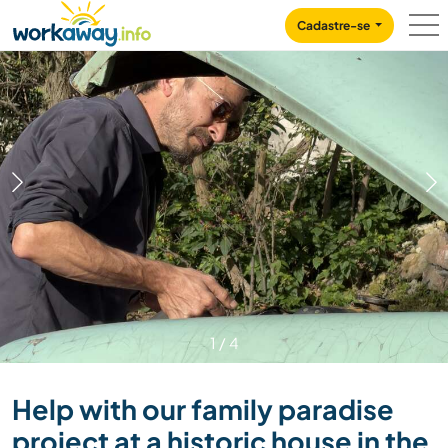
Skip to:
CONTENT
MAIN NAVIGATION
FOOTER
Cadastre-se
1
/
4
Help with our family paradise
project at a historic house in the