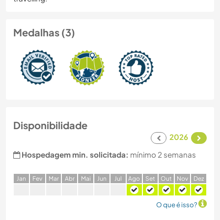
Medalhas (3)
Disponibilidade
2026
Hospedagem min. solicitada:
mínimo 2 semanas
J
an
F
ev
M
ar
A
br
M
ai
J
un
J
ul
A
go
S
et
O
ut
N
ov
D
ez
O que é isso?