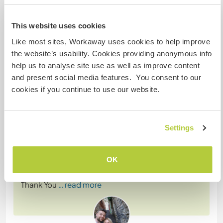
This website uses cookies
Comentário (13)
Like most sites, Workaway uses cookies to help improve
the website’s usability. Cookies providing anonymous info
12 dez. 2018
help us to analyse site use as well as improve content
Deixado pelo Workawayer (Aleksandra) para o anfitrião
and present social media features. You consent to our
It was The Best Time of our trip across the Europe.
cookies if you continue to use our website.
Tella is a women with open beautiful heart. She
help us, support and teach us about Italy, culture,
work and life;) Because of Her we could feel as a
Settings
part of family, we never forget our together meals!
We would like to back as soon as possible. Grazie
OK
Mille!
Best regards for Boggi:)
Thank You
… read more