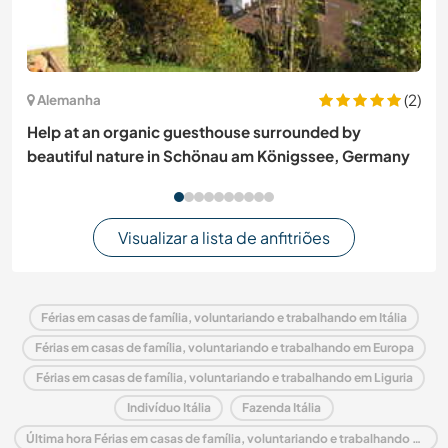
(2)
Alemanha
Help at an organic guesthouse surrounded by
beautiful nature in Schönau am Königssee, Germany
Visualizar a lista de anfitriões
Férias em casas de família, voluntariando e trabalhando em Itália
Férias em casas de família, voluntariando e trabalhando em Europa
Férias em casas de família, voluntariando e trabalhando em Liguria
Indivíduo Itália
Fazenda Itália
Última hora Férias em casas de família, voluntariando e trabalhando em Itália