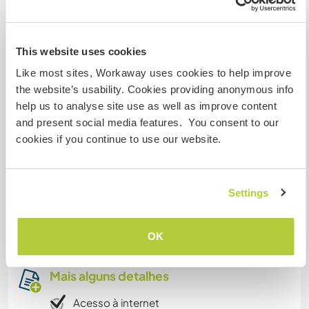
Prenzlau has many medieval buildings, cloister
museum, to huge lakes, shopping, train 90 mins
This website uses cookies
to Berlin or 2 hrs to the Baltic Sea. The village has
Like most sites, Workaway uses cookies to help improve
friendly folks, a tiny minimuseum, and old
the website’s usability. Cookies providing anonymous info
fashioned train days. Megalithic and Slavic sites,
help us to analyse site use as well as improve content
bikepaths. UNESCO Biosphere Schorfheide and
and present social media features. You consent to our
Uckermark protected areas not far. Hourly buses
cookies if you continue to use our website.
to beautiful unwar-destroyed Templin with spa,
to Schwerin, to Angermünde. Stettin Poland
(Szczecin) is only 40 away - culture, castles,
shopping, scene, tourism. If that's yr thing.
Settings
Cheap Deutschland Public Transport Card.
I expect you to be friendly, tolerant, open.
OK
Mais alguns detalhes
Acesso à internet