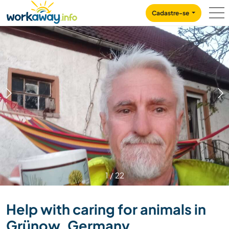
Skip to:
CONTENT
MAIN NAVIGATION
FOOTER
Cadastre-se
1
/
22
Help with caring for animals in
Grünow, Germany