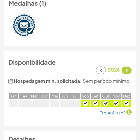
Medalhas (1)
Disponibilidade
2026
Hospedagem min. solicitada:
Sem período mínimo
J
an
F
ev
M
ar
A
br
M
ai
J
un
J
ul
A
go
S
et
O
ut
N
ov
D
ez
O que é isso?
Detalhes