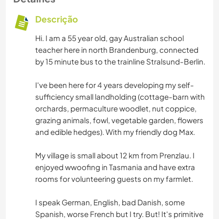
Descrição
Hi. I am a 55 year old, gay Australian school
teacher here in north Brandenburg, connected
by 15 minute bus to the trainline Stralsund-Berlin.
I've been here for 4 years developing my self-
sufficiency small landholding (cottage-barn with
orchards, permaculture woodlet, nut coppice,
grazing animals, fowl, vegetable garden, flowers
and edible hedges). With my friendly dog Max.
My village is small about 12 km from Prenzlau. I
enjoyed wwoofing in Tasmania and have extra
rooms for volunteering guests on my farmlet.
I speak German, English, bad Danish, some
Spanish, worse French but I try. But! It's primitive