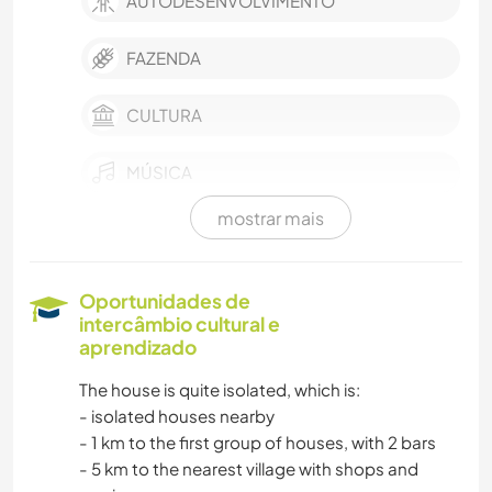
AUTODESENVOLVIMENTO
FAZENDA
CULTURA
MÚSICA
mostrar mais
HISTÓRIA
CULINÁRIA E COMIDA
Oportunidades de
intercâmbio cultural e
CARPINTARIA
aprendizado
The house is quite isolated, which is:
ANIMAIS
- isolated houses nearby
- 1 km to the first group of houses, with 2 bars
NATURALEZA
- 5 km to the nearest village with shops and