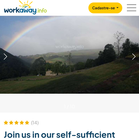
Skip to:
CONTENT
MAIN NAVIGATION
FOOTER
Cadastre-se
1
/
10
(14)
Join us in our self-sufficient