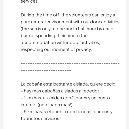
services
MONTANHAS
During the time off, the volunteers can enjoy a
CAMINHADA
pure natural environment with outdoor activities
(the sea is only at one and a half hour by car or
bus) or spending their time in the
CAMPING
accommodation with indoor activities,
respecting our moment of privacy.
-------------------------------------------
----------------------
La cabaña esta bastante aislada, quiere decir:
- hay mas cabañas aisladas alrededor
- 1 km hasta la aldea con 2 bares y un punto
internet (pero nada mas!)
- 5 km hasta el pueblo con tiendas, bancos y
todos los servicios