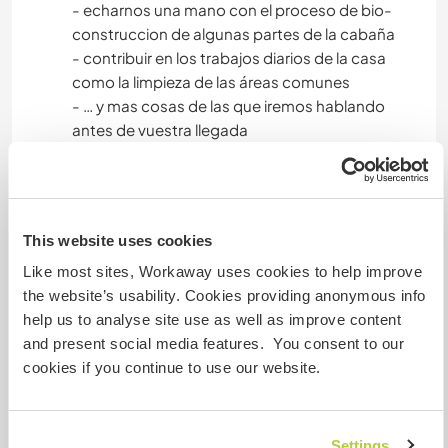
- echarnos una mano con el proceso de bio-
construccion de algunas partes de la cabaña
- contribuir en los trabajos diarios de la casa
como la limpieza de las áreas comunes
- … y mas cosas de las que iremos hablando
antes de vuestra llegada
Idiomas
This website uses cookies
Inglês: Fluente
Espanhol: Fluente
Like most sites, Workaway uses cookies to help improve
Italiano: Fluente
the website’s usability. Cookies providing anonymous info
Francês: Iniciante
help us to analyse site use as well as improve content
and present social media features. You consent to our
cookies if you continue to use our website.
Acomodação
The accommodation will be in a shared
Settings