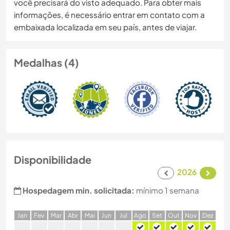
você precisará do visto adequado. Para obter mais
informações, é necessário entrar em contato com a
embaixada localizada em seu país, antes de viajar.
Medalhas (4)
Disponibilidade
2026
Hospedagem min. solicitada:
mínimo 1 semana
J
an
F
ev
M
ar
A
br
M
ai
J
un
J
ul
A
go
S
et
O
ut
N
ov
D
ez