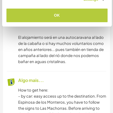
campervan or in a tent according to the time of
the year and to the number of volunteers. This
will be previously talked of course.
OK
-------------------------------
El alojamiento será en una autocaravana al lado
de la cabaña o si hay muchos voluntarios como
en años anteriores... pues también en tienda de
campaña al lado del rió donde nos podemos
bañar en aguas cristalinas.
Algo mais...
How to get here:
- by car: easy access up to the destination. From
Espinosa de los Monteros, you have to follow
the signs to Las Machorras. Before arriving to