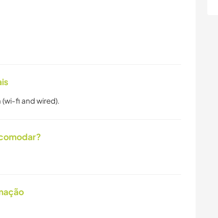
is
wi-fi and wired).
acomodar?
imação