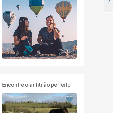
Help around the house, gardening and spending time with our sporty 12 yrs son in Albenga, Italy
Encontre o anfitrião perfeito