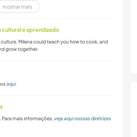
mostrar mais
cultural e aprendizado
ur culture, Milena could teach you how to cook, and
nd grow together.
dos
aqui
as
. Para mais informações,
veja aqui nossas diretrizes