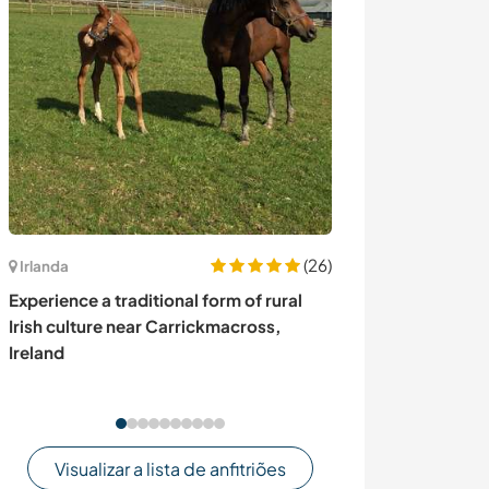
(26)
Irlanda
Panamá
Experience a traditional form of rural
Help take care o
Irish culture near Carrickmacross,
garden in Lajes
Ireland
Visualizar a lista de anfitriões