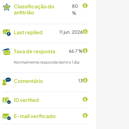
Classificação do
80
anfitrião
%
Last replied
11 jun. 2026
Taxa de resposta
66.7 %
Normalmente responde dentro 1 dia
Comentário
13
ID verified
E-mail verificado