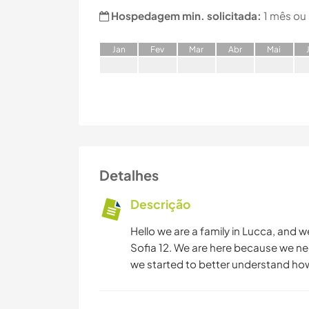
Hospedagem min. solicitada:
1 mês ou
J
an
F
ev
M
ar
A
br
M
ai
Detalhes
Descrição
Hello we are a family in Lucca, and w
Sofia 12. We are here because we nee
we started to better understand how 