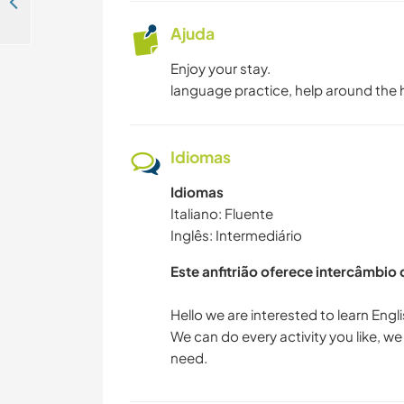
Create a little paradise in the flourishing Puglia and enjoy Italian lifestyle, near Carovigno, Italy
Ajuda
Enjoy your stay.
language practice, help around the
Idiomas
Idiomas
Italiano: Fluente
Inglês: Intermediário
Este anfitrião oferece intercâmbio
Hello we are interested to learn Engli
We can do every activity you like, w