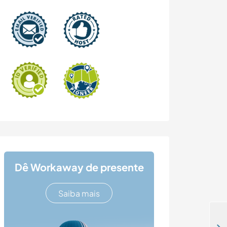
Dê Workaway de presente
Saiba mais