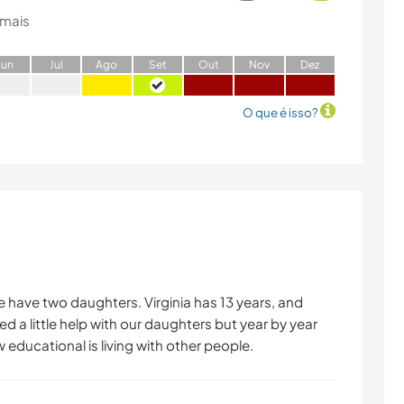
 mais
J
un
J
ul
A
go
S
et
O
ut
N
ov
D
ez
O que é isso?
e have two daughters. Virginia has 13 years, and
d a little help with our daughters but year by year
educational is living with other people.