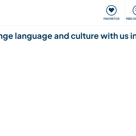
 funciona
Encontros e Eventos
Viaje e aprenda
C
FAVORITOS
FEED D
nge language and culture with us in