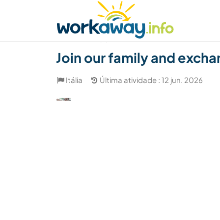
Skip to:
CONTENT
MAIN NAVIGATION
FOOTER
Achar anfitrião
Parceiro de viagem
Como
(4)
Join our family and excha
Itália
Última atividade : 12 jun. 2026