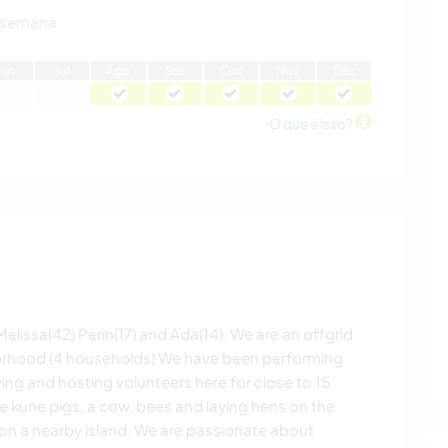
 semana
J
un
J
ul
A
go
S
et
O
ut
N
ov
D
ez
O que é isso?
elissa(42) Perin(17) and Ada(14). We are an offgrid
hborhood (4 households) We have been performing
ing and hosting volunteers here for close to 15
e kune pigs, a cow, bees and laying hens on the
 on a nearby island. We are passionate about