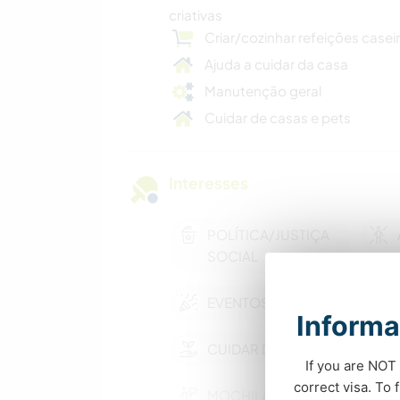
criativas
Criar/cozinhar refeições casei
Ajuda a cuidar da casa
Manutenção geral
Cuidar de casas e pets
Interesses
POLÍTICA/JUSTIÇA
SOCIAL
EVENTOS E SOCIAL
Informa
CUIDAR DE PLANTAS
If you are NOT 
correct visa. To
MOCHILÃO