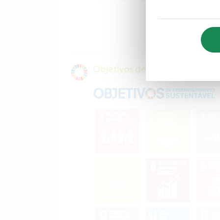
FAÇA VOCÊ MESMO
LIVROS
Objetivos de sustentabilidade 
ANIMAIS
VELEJAR/NAVEGAR
MONTANHAS
CAMPING