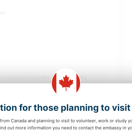
ras
AUTODESENVOLVIMENTO
MASCOTES
FAZENDA
ESCREVER
tion for those planning to visi
FOTOGRAFIA
MÚSICA
from Canada and planning to visit to volunteer, work or study y
 find out more information you need to contact the embassy in 
JARDINAGEM
DESENHO E PINTURA