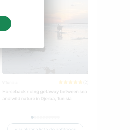
(2)
Tunísia
Índia
Horseback riding getaway between sea
Reconnect with 
and wild nature in Djerba, Tunisia
holistic farm in
Visualizar a lista de anfitriões