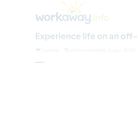
Skip to:
CONTENT
MAIN NAVIGATION
FOOTER
Achar anfitrião
Parceiro de viagem
Como
(13)
Experience life on an off
Canadá
Última atividade : 6 ago. 2026