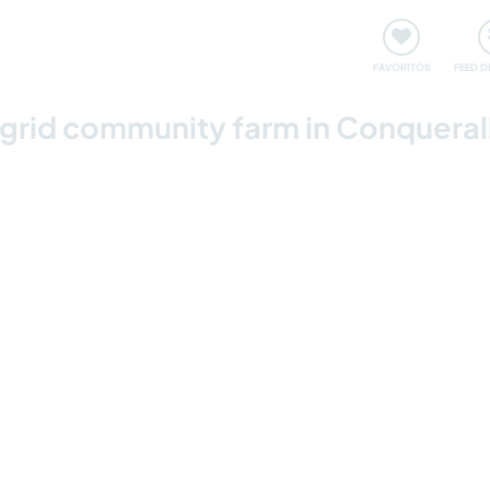
 funciona
Encontros e Eventos
Viaje e aprenda
C
FAVORITOS
FEED D
-grid community farm in Conqueral