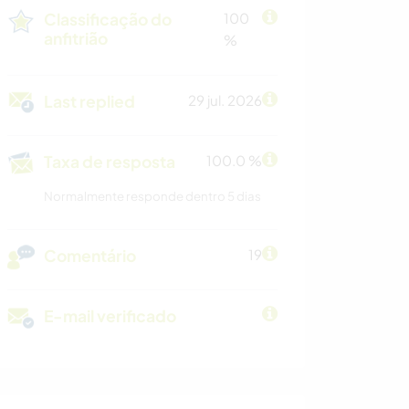
Classificação do
100
anfitrião
%
Last replied
29 jul. 2026
Taxa de resposta
100.0 %
Normalmente responde dentro 5 dias
Comentário
19
E-mail verificado