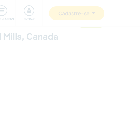
omunidade
Retribuindo
Segurança
Cadastre-se
E VIAGENS
ENTRAR
atualizado
l Mills, Canada