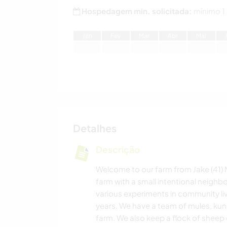
Hospedagem min. solicitada:
mínimo 1
J
an
F
ev
M
ar
A
br
M
ai
Detalhes
Descrição
Welcome to our farm from Jake (41) M
farm with a small intentional neig
various experiments in community liv
years. We have a team of mules, kun
farm. We also keep a flock of sheep