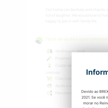
Our home can be lively and chaotic at
full of laughter. We would love to h
happy to join in with family life.
Tipos de ajuda e oportunidade
Jardinagem geral
Projetos DIY criativos
Cuidar de crianças/atividades
Infor
criativas
Criar/cozinhar refeições casei
Ajuda a cuidar da casa
Devido ao BREXI
Manutenção geral
2021. Se você 
morar no Reino