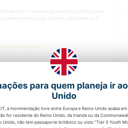
 times, but it is also loving, welcoming, bubbly, and
ost someone who is kind, positive, adaptable, and
s de aprendizado
mações para quem planeja ir ao
ras
Unido
T, a movimentação livre entre Europa e Reino Unido acaba em 
não for residente do Reino Unido, da Irlanda ou da Commonwealt
 Unido, não tem passaporte britânico ou visto "Tier 5 Youth M