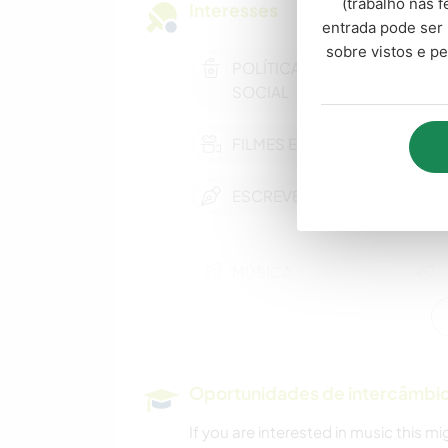
(trabalho nas f
Interesses
entrada pode ser 
sobre vistos e p
POLÍTICA/JUSTIÇA
SOCIAL
FILMES E TV
ESCREVER
MÚSICA
NATURALEZA
Oportunidades de intercâmbio 
If you are interested in music this mi