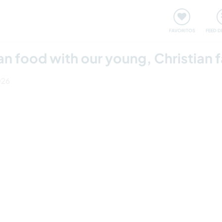
 funciona
Encontros e Eventos
Viaje e aprenda
C
FAVORITOS
FEED D
n food with our young, Christian f
026