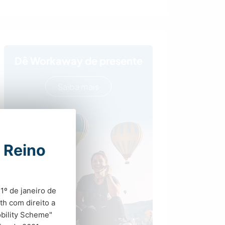
Dê Workaway de presente
Saiba mais
 Reino
1º de janeiro de
h com direito a
obility Scheme"