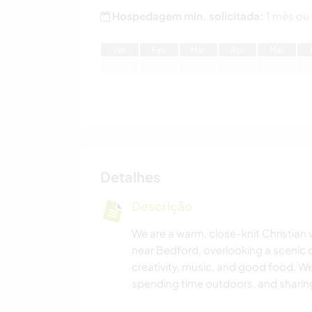
Hospedagem min. solicitada:
1 mês ou
J
an
F
ev
M
ar
A
br
M
ai
Detalhes
Descrição
We are a warm, close-knit Christian ve
near Bedford, overlooking a scenic cou
creativity, music, and good food. We
spending time outdoors, and sharing 