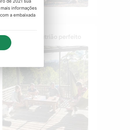
eiro de 2021 sua
a mais informações
o com a embaixada
Encontre o anfitrião perfeito