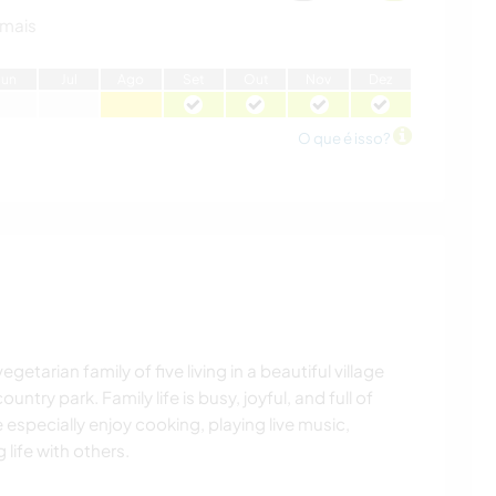
 mais
J
un
J
ul
A
go
S
et
O
ut
N
ov
D
ez
O que é isso?
getarian family of five living in a beautiful village
ntry park. Family life is busy, joyful, and full of
 especially enjoy cooking, playing live music,
life with others.