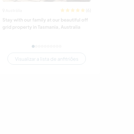
(6)
Austrália
Austrália
Stay with our family at our beautiful off
Welcoming help
grid property in Tasmania, Australia
gardens at Been
Visualizar a lista de anfitriões