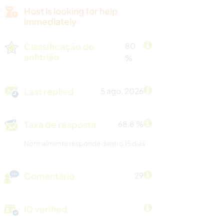
Host is looking for help
immediately
Classificação do
80
anfitrião
%
Last replied
5 ago. 2026
Taxa de resposta
68.8 %
Normalmente responde dentro 15 dias
Comentário
29
ID verified