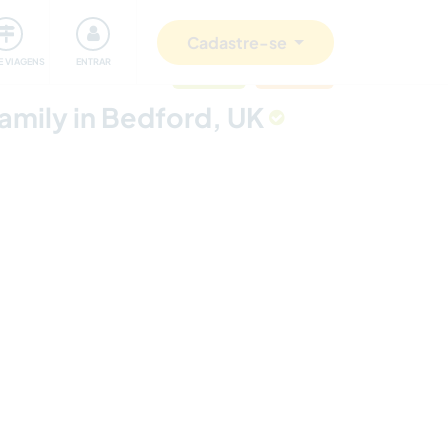
omunidade
Retribuindo
Segurança
Cadastre-se
E VIAGENS
ENTRAR
atualizado
Última hora
amily in Bedford, UK