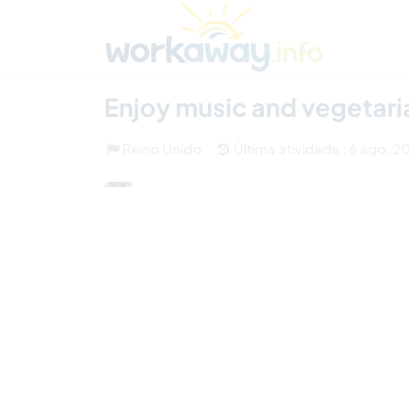
Skip to:
CONTENT
MAIN NAVIGATION
FOOTER
Achar anfitrião
Parceiro de viagem
Como
(15)
Enjoy music and vegetaria
Reino Unido
Última atividade : 6 ago. 2