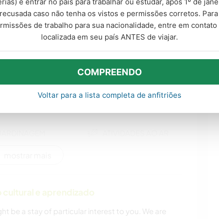
érias) e entrar no país para trabalhar ou estudar, após 1º de jan
recusada caso não tenha os vistos e permissões corretos. Par
ermissões de trabalho para sua nacionalidade, entre em contat
CULINÁRIA E
HISTÓRIA
localizada em seu país ANTES de viajar.
COMIDA
VEGETARIANO/VEGANO
CULTURA
COMPREENDO
Voltar para a lista completa de anfitriões
CUIDAR DE PLANTAS
ARTES
PERFORMÁTICAS
JARDINAGEM
ATIVIDADES AO AR
LIVRE
mostrar mais
cultural e aprendizado
ght be a stay of particular interest to you. We are