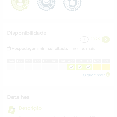
Disponibilidade
2026
Hospedagem min. solicitada:
1 mês ou mais
J
an
F
ev
M
ar
A
br
M
ai
J
un
J
ul
A
go
S
et
O
ut
N
ov
D
ez
O que é isso?
Detalhes
Descrição