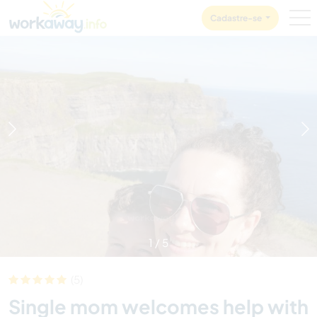
Skip to:
CONTENT
MAIN NAVIGATION
FOOTER
Cadastre-se
1
/
5
(5)
Single mom welcomes help with