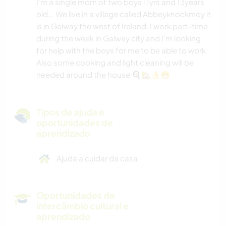
I'm a single mom of two boys 11yrs and 13years
old... We live in a village called Abbeyknockmoy it
is in Galway the west of Ireland. I work part-time
during the week in Galway city and I'm looking
for help with the boys for me to be able to work.
Also some cooking and light cleaning will be
needed around the house 🍳🏡👌😁
Tipos de ajuda e
oportunidades de
aprendizado
Ajuda a cuidar da casa
Oportunidades de
intercâmbio cultural e
aprendizado