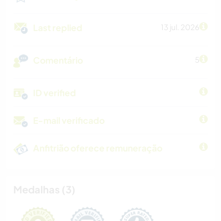
Last replied
13 jul. 2026
Comentário
5
ID verified
E-mail verificado
Anfitrião oferece remuneração
Medalhas (3)