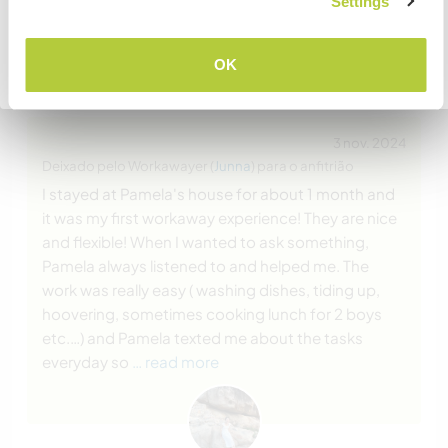
Settings
COMPREENDO
OK
Voltar para a lista completa de anfitriões
Comentário (5)
3 nov. 2024
Deixado pelo Workawayer (
Junna
) para o anfitrião
I stayed at Pamela's house for about 1 month and
it was my first workaway experience! They are nice
and flexible! When I wanted to ask something,
Pamela always listened to and helped me. The
work was really easy ( washing dishes, tiding up,
hoovering, sometimes cooking lunch for 2 boys
etc.…) and Pamela texted me about the tasks
everyday so
… read more