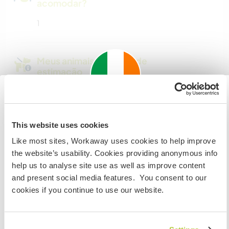
acomodar?
1
Meus animais / animais de
estimação
Nº de ref. de anfitrião: 118433233365
Important information about
Segurança do site
This website uses cookies
visiting: Ireland
Like most sites, Workaway uses cookies to help improve
If you are not an Irish Resident, EU Citizen or UK Citizen
the website’s usability. Cookies providing anonymous info
and planning to visit Ireland to work, volunteer or study,
help us to analyse site use as well as improve content
Converse com Workawayers que já
YOU WILL NEED THE CORRECT VISA. To find out more
and present social media features. You consent to our
visitaram este anfitrião
information you need to contact the embassy in your
cookies if you continue to use our website.
home country BEFORE travelling.