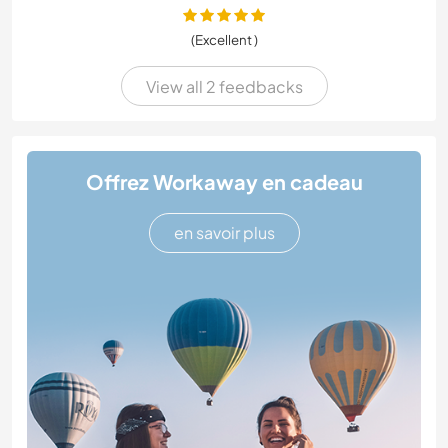
(Excellent )
View all 2 feedbacks
Offrez Workaway en cadeau
en savoir plus