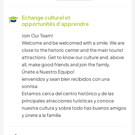
ARTS DU SPECTACLE
Echange culturel et
opportunités d'apprendre
BLOGS
Join Our Team!
Welcome and be welcomed with a smile. We are
CUISINE ET ALIMENTATION
close to the historic center and the main tourist
attractions. Get to know our culture and, above
VIDÉOGRAPHIE
all, make good friends and join the family.
Únete a Nuestro Equipo!
CULTURE
ienvenidos y sean bien recibidos con una
sonrisa.
TECHNOLOGIE
Estamos cerca del centro histórico y de las
principales atracciones turísticas y conoce
FILMS ET TÉLÉ
nuestra cultura y sobre todo has buenos amigos
y únete a la familia
DEV. DURABLE