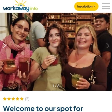
Skip to:
CONTENT
MAIN NAVIGATION
FOOTER
Inscription
1
/
8
(2)
Welcome to our spot for