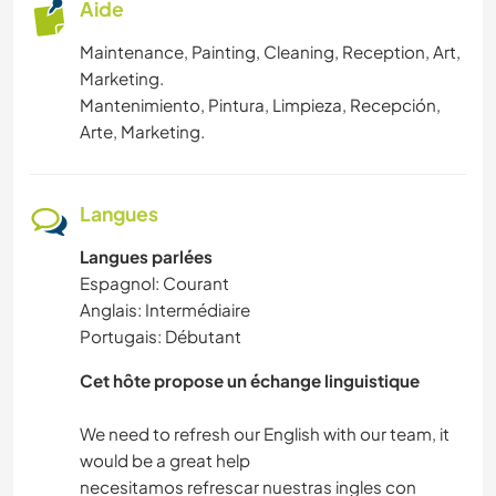
Aide
FITNESS
Maintenance, Painting, Cleaning, Reception, Art,
DANSE
Marketing.
Mantenimiento, Pintura, Limpieza, Recepción,
YOGA / BIEN-ÊTRE
Arte, Marketing.
SPORTS D'AVENTURE
Langues
RANDONNÉE
Langues parlées
Espagnol: Courant
ACTIVITÉS EN PLEIN AIR
Anglais: Intermédiaire
Portugais: Débutant
MONTAGNE
Cet hôte propose un échange linguistique
SPORTS D'ÉQUIPE
We need to refresh our English with our team, it
would be a great help
CYCLISME
necesitamos refrescar nuestras ingles con