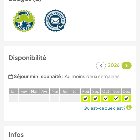
Disponibilité
2026
Séjour min. souhaité :
Au moins deux semaines
J
an
F
év
M
ar
A
vr
M
ai
J
ui
J
ui
A
oû
S
ep
O
ct
N
ov
D
éc
Qu'est-ce que c'est ?
Infos