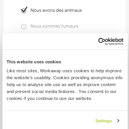
Nous avons des animaux
Nous sommes fumeurs
Familles bienvenues
This website uses cookies
Possibilité d’accueillir les
digital nomads
Like most sites, Workaway uses cookies to help improve
the website’s usability. Cookies providing anonymous info
wifi connection
help us to analyse site use as well as improve content
and present social media features. You consent to our
cookies if you continue to use our website.
Espace pour garer des vans
Have plenty of parking place.
Settings