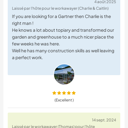
4 août 2025
Laissé par l'hôte pour le workawayer (Charlie & Caitlin)
If you are looking for a Gartner then Charlie is the
right man !
He knows a lot about topiary and transformed our
garden and greenhouse to a much nicer place the
few weeks he was here.
Well he has many construction skills as well leaving
a perfect work.
(Excellent )
14 sept. 2024
Laissé par le workawayer (Thomas) pour l'hôte