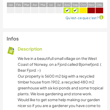
J
an
F
év
M
ar
A
vr
M
ai
J
ui
J
ui
A
oû
S
ep
O
ct
N
ov
D
éc
Qu'est-ce que c'est ?
Infos
Description
We live in a beautifull small village on the West
Coast of Norway, on a Fjord called Bjornefjord. (
Bear Fjord :-)
Our property is 5600 m2 big with a recycled
timber house from 1902, a recycled 480 m2
greenhouse with six koi ponds and some tropical
plants. We love gardening and stone work.
Would like to get some help making our garden
nicer so if you are a gardener you have come to