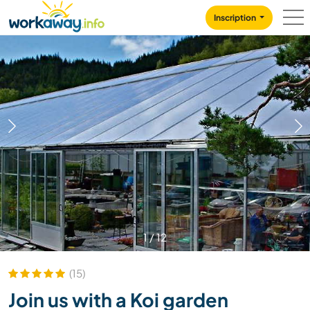
Skip to:
CONTENT
MAIN NAVIGATION
FOOTER
Inscription
1
/
12
(15)
Join us with a Koi garden