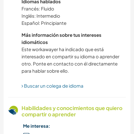
Idiomas hablados
FOTOGRAFÍA
Francés: Fluido
Inglés: Intermedio
MASCOTAS
Español: Principiante
ACTIVIDADES AL AIRE LIBRE
Más información sobre tus intereses
idiomáticos
NATURALEZA
Este workawayer ha indicado que está
interesado en compartir su idioma o aprender
otro. Ponte en contacto con él directamente
AUTOSTOP
para hablar sobre ello.
IDIOMAS
Buscar un colega de idioma
MONTAÑA
Habilidades y conocimientos que quiero
SENDERISMO
compartir o aprender
Me interesa:
FITNESS