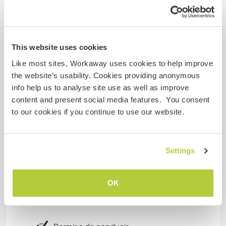
construction and renovation challenges, such as
DEPORTES DE AVENTURA
renovating a small stone chalet in my own
country. I also carry out a lot of small DIY projects
This website uses cookies
ANIMALES
I have diploma in landscaper, animation with
Like most sites, Workaway uses cookies to help improve
children, first aid and most recently have done
the website’s usability. Cookies providing anonymous
my french mountain leader diploma.
info help us to analyse site use as well as improve
content and present social media features. You consent
to our cookies if you continue to use our website.
Edad
32
Settings
Más información
OK
Fumador