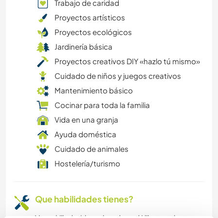
Trabajo de caridad
AGRICULTURA
Proyectos artísticos
Proyectos ecológicos
CULTURA
Jardinería básica
Proyectos creativos DIY «hazlo tú mismo»
CICLISMO
Cuidado de niños y juegos creativos
BRICOLAJE Y MANUALIDADES
Mantenimiento básico
Cocinar para toda la familia
DIBUJO Y PINTURA
Vida en una granja
Ayuda doméstica
TRABAJO DE CARIDAD
Cuidado de animales
Hostelería/turismo
ACAMPADA
ARTE Y DISEÑO
Que habilidades tienes?
ARQUITECTURA
Very skilled with my hands and I like to take on