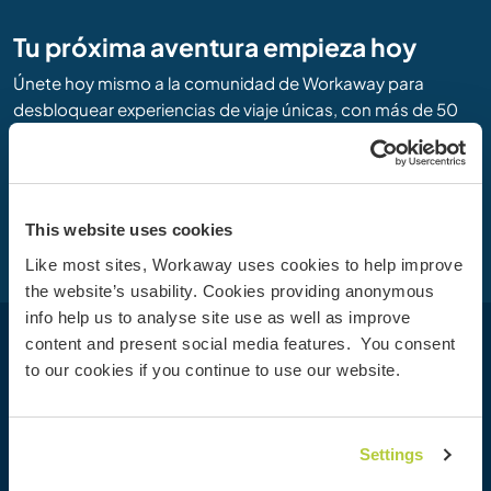
Tu próxima aventura empieza hoy
Únete hoy mismo a la comunidad de Workaway para
desbloquear experiencias de viaje únicas, con más de 50
000 oportunidades en todo el mundo.
Unirse
This website uses cookies
Like most sites, Workaway uses cookies to help improve
the website’s usability. Cookies providing anonymous
info help us to analyse site use as well as improve
content and present social media features. You consent
Workaway
to our cookies if you continue to use our website.
Buscar a un anfitrión
Información para anfitriones
Settings
Información para workawayers
Registrarse como workawayer