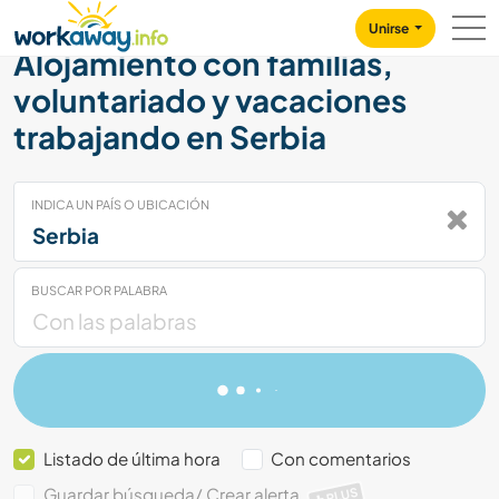
Skip to:
CONTENT
MAIN NAVIGATION
FOOTER
Unirse
Alojamiento con familias,
voluntariado y vacaciones
trabajando en Serbia
INDICA UN PAÍS O UBICACIÓN
BUSCAR POR PALABRA
Listado de última hora
Con comentarios
Guardar búsqueda/ Crear alerta
PLUS