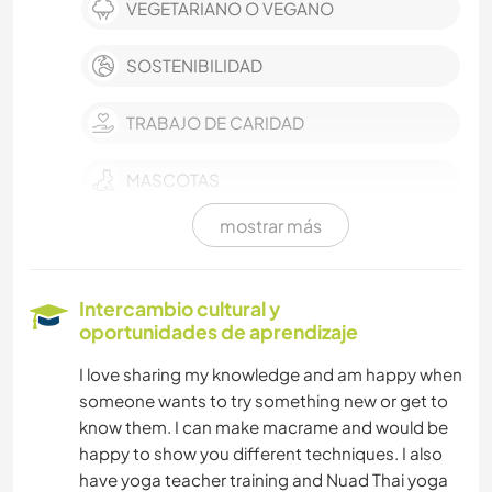
VEGETARIANO O VEGANO
SOSTENIBILIDAD
TRABAJO DE CARIDAD
MASCOTAS
mostrar más
YOGA / BIENESTAR
SENDERISMO
Intercambio cultural y
oportunidades de aprendizaje
DEPORTES DE INVIERNO
I love sharing my knowledge and am happy when
someone wants to try something new or get to
DEPORTES ACUÁTICOS
know them. I can make macrame and would be
happy to show you different techniques. I also
ACTIVIDADES AL AIRE LIBRE
have yoga teacher training and Nuad Thai yoga