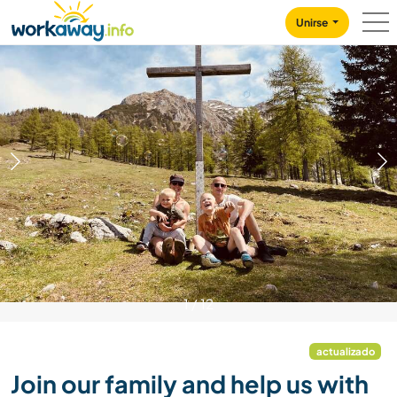
Skip to:
CONTENT
MAIN NAVIGATION
FOOTER
Unirse
1
/
12
actualizado
Join our family and help us with