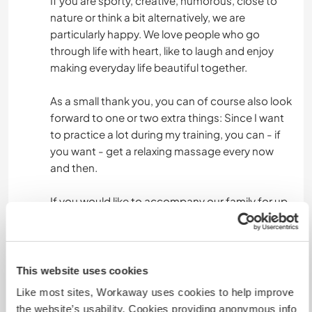
If you are sporty, creative, humorous, close to
nature or think a bit alternatively, we are
particularly happy. We love people who go
through life with heart, like to laugh and enjoy
making everyday life beautiful together.
As a small thank you, you can of course also look
forward to one or two extra things: Since I want
to practice a lot during my training, you can - if
you want - get a relaxing massage every now
and then.
If you would like to accompany our family for up
to two years, create memories together and find
a real temporary home, then we look forward to
getting to know you.
This website uses cookies
---
Like most sites, Workaway uses cookies to help improve
the website’s usability. Cookies providing anonymous info