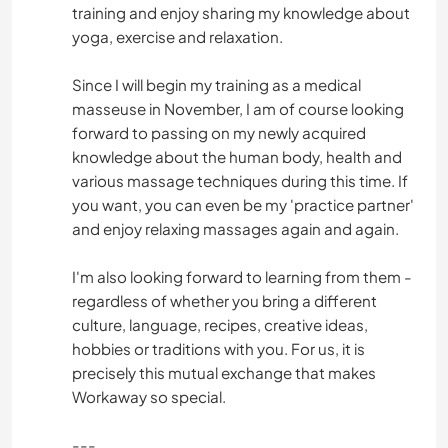
training and enjoy sharing my knowledge about
CICLISMO
yoga, exercise and relaxation.
NATURALEZA
Since I will begin my training as a medical
masseuse in November, I am of course looking
MONTAÑA
forward to passing on my newly acquired
knowledge about the human body, health and
various massage techniques during this time. If
DEPORTES DE AVENTURA
you want, you can even be my 'practice partner'
and enjoy relaxing massages again and again.
ACAMPADA
I'm also looking forward to learning from them -
ANIMALES
regardless of whether you bring a different
culture, language, recipes, creative ideas,
MÚSICA
hobbies or traditions with you. For us, it is
precisely this mutual exchange that makes
ARTE Y DISEÑO
Workaway so special.
COCINA Y ALIMENTACIÓN
---