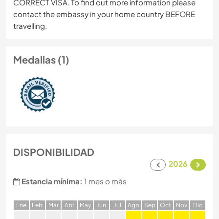
CORRECT VISA. To find out more information please
contact the embassy in your home country BEFORE
travelling.
Medallas (1)
DISPONIBILIDAD
2026
Estancia mínima:
1 mes o más
E
ne
F
eb
M
ar
A
br
M
ay
J
un
J
ul
A
go
S
ep
O
ct
N
ov
D
ic