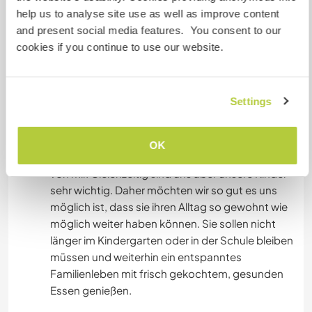
Willkommen in unsere Familie (=
help us to analyse site use as well as improve content
and present social media features. You consent to our
Wir sind eine herzliche, offene Familie und
cookies if you continue to use our website.
suchen ab Oktober 2026 bis voraussichtlich Juli
2028 eine liebevolle Person, die ein Teil unseres
Alltags werden möchte.
Settings
Ab November 2026 werde ich nämlich meine
Ausbildung zur Medizinischen Masseurin
OK
beginnen. Diese Ausbildung ist ein großer Traum
von mir. Gleichzeitig sind uns aber unsere Kinder
sehr wichtig. Daher möchten wir so gut es uns
möglich ist, dass sie ihren Alltag so gewohnt wie
möglich weiter haben können. Sie sollen nicht
länger im Kindergarten oder in der Schule bleiben
müssen und weiterhin ein entspanntes
Familienleben mit frisch gekochtem, gesunden
Essen genießen.