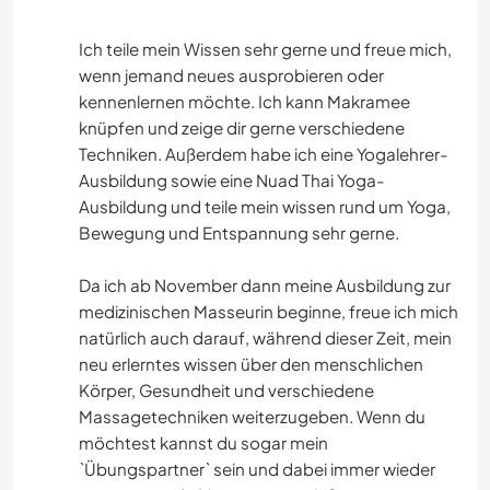
Ich teile mein Wissen sehr gerne und freue mich,
BRICOLAJE Y MANUALIDADES
wenn jemand neues ausprobieren oder
kennenlernen möchte. Ich kann Makramee
CUIDADO DE PLANTAS
knüpfen und zeige dir gerne verschiedene
Techniken. Außerdem habe ich eine Yogalehrer-
JARDINERÍA
Ausbildung sowie eine Nuad Thai Yoga-
Ausbildung und teile mein wissen rund um Yoga,
FOTOGRAFÍA
Bewegung und Entspannung sehr gerne.
Da ich ab November dann meine Ausbildung zur
medizinischen Masseurin beginne, freue ich mich
natürlich auch darauf, während dieser Zeit, mein
neu erlerntes wissen über den menschlichen
Körper, Gesundheit und verschiedene
Massagetechniken weiterzugeben. Wenn du
möchtest kannst du sogar mein
`Übungspartner` sein und dabei immer wieder