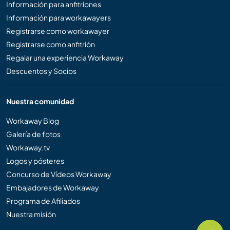
Información para anfitriones
Información para workawayers
Registrarse como workawayer
Registrarse como anfitrión
Regalar una experiencia Workaway
Descuentos y Socios
Nuestra comunidad
Workaway Blog
Galería de fotos
Workaway.tv
Logos y pósteres
Concurso de Vídeos Workaway
Embajadores de Workaway
Programa de Afiliados
Nuestra misión