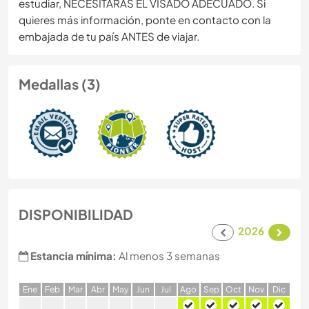
estudiar, NECESITARÁS EL VISADO ADECUADO. Si
quieres más información, ponte en contacto con la
embajada de tu país ANTES de viajar.
Medallas (3)
DISPONIBILIDAD
2026
Estancia mínima:
Al menos 3 semanas
E
ne
F
eb
M
ar
A
br
M
ay
J
un
J
ul
A
go
S
ep
O
ct
N
ov
D
ic