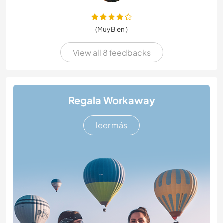
(Muy Bien )
View all 8 feedbacks
Regala Workaway
leer más