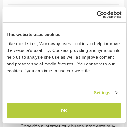
Un poco más de información
Acceso a Internet
This website uses cookies
Acceso a Internet limitado
Like most sites, Workaway uses cookies to help improve
the website’s usability. Cookies providing anonymous info
Tenemos animales
help us to analyse site use as well as improve content
and present social media features. You consent to our
cookies if you continue to use our website.
Somos fumadores
Puede alojar familias
Settings
Puede acoger a nómadas
OK
digitales
Conexión a Internet muy buena, ambiente muy