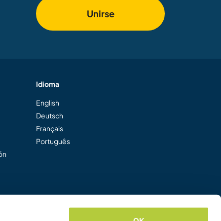
Unirse
Idioma
English
Deutsch
Français
Português
ión
OK