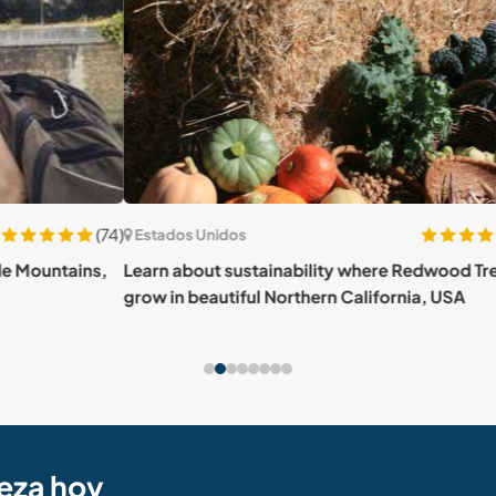
(74)
(8)
Estados Unidos
Est
ins,
Learn about sustainability where Redwood Trees
Learn
grow in beautiful Northern California, USA
pass
eza hoy