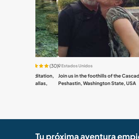
(30)
Estados Unidos
ut meditation,
Join us in the foothills of the Cascade Mounta
 in Dallas,
Peshastin, Washington State, USA
Tu próxima aventura empi