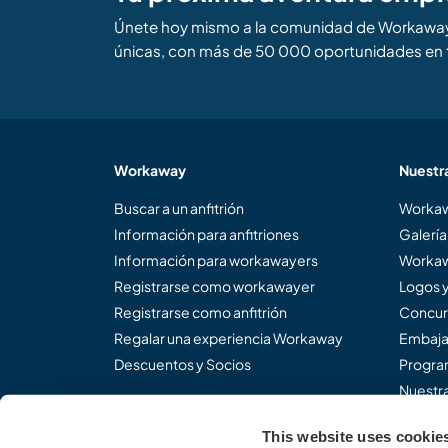
Únete hoy mismo a la comunidad de Workaway 
únicas, con más de 50 000 oportunidades en 
Workaway
Nuestr
Buscar a un anfitrión
Workaw
Información para anfitriones
Galería
Información para workawayers
Workaw
Registrarse como workawayer
Logos 
Registrarse como anfitrión
Concur
Regalar una experiencia Workaway
Embaja
Descuentos y Socios
Program
Nuestra
This website uses cookie