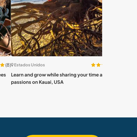
(37)
ados Unidos
Estados Unidos
 and grow while sharing your time and
Stay on private
ions on Kauai, USA
Peninsula of M