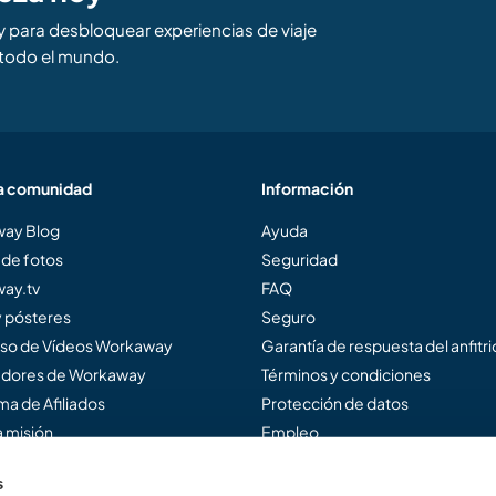
para desbloquear experiencias de viaje
todo el mundo.
a comunidad
Información
ay Blog
Ayuda
 de fotos
Seguridad
ay.tv
FAQ
y pósteres
Seguro
so de Vídeos Workaway
Garantía de respuesta del anfitr
dores de Workaway
Términos y condiciones
a de Afiliados
Protección de datos
 misión
Empleo
s