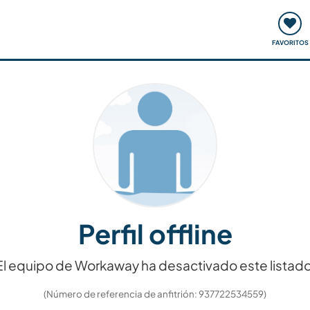
ómo funciona
Quedadas y eventos
Viajar y aprender
FAVORITOS
Perfil offline
El equipo de Workaway ha desactivado este listado
(Número de referencia de anfitrión: 937722534559)