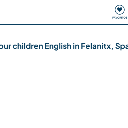
ómo funciona
Quedadas y eventos
Viajar y aprender
FAVORITOS
our children English in Felanitx, Sp