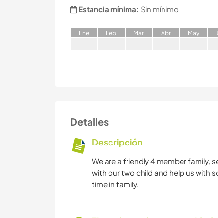
Estancia mínima:
Sin mínimo
E
ne
F
eb
M
ar
A
br
M
ay
Detalles
Descripción
We are a friendly 4 member family, s
with our two child and help us with
time in family.