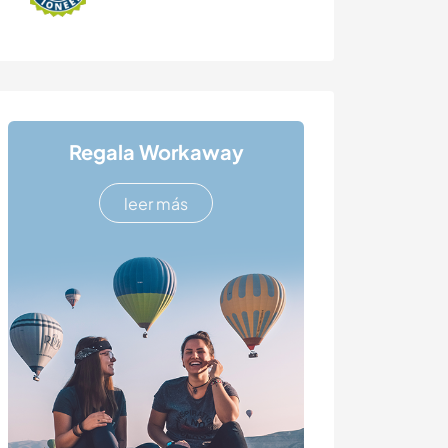
Regala Workaway
leer más