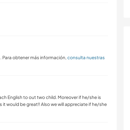
s. Para obtener más información,
consulta nuestras
ch English to out two child. Moreover if he/she is
 it would be great!! Also we will appreciate if he/she