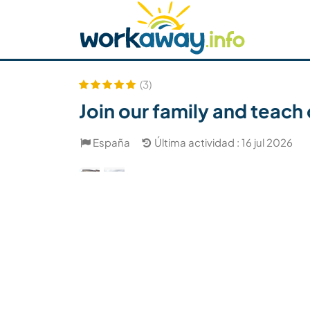
Skip to:
CONTENT
MAIN NAVIGATION
FOOTER
Buscar anfitrión
Busca un compañero
C
Seguridad
(3)
Join our family and teach 
España
Última actividad : 16 jul 2026