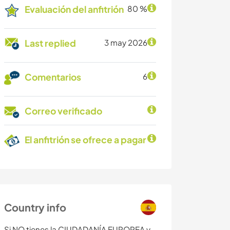
Evaluación del anfitrión
80 %
Last replied
3 may 2026
Comentarios
6
Correo verificado
El anfitrión se ofrece a pagar
Country info
Si NO tienes la CIUDADANÍA EUROPEA y