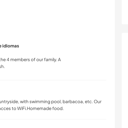
de idiomas
r the 4 members of our family. A
countryside, with swimming pool, barbacoa, etc. Our
th acces to WiFi.Homemade food.