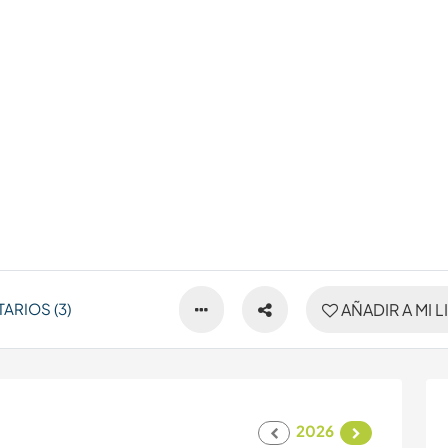
ARIOS (3)
AÑADIR A MI L
2026