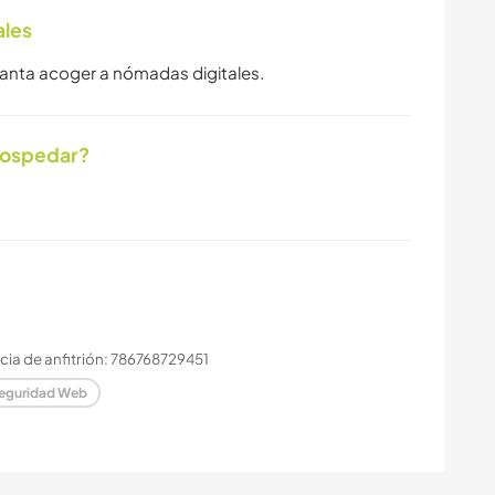
ales
ncanta acoger a nómadas digitales.
hospedar?
ia de anfitrión: 786768729451
eguridad Web