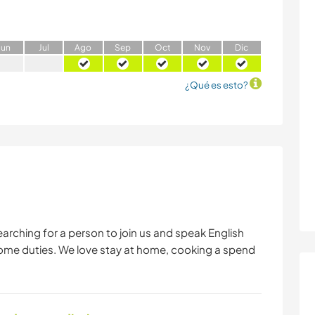
J
un
J
ul
A
go
S
ep
O
ct
N
ov
D
ic
¿Qué es esto?
earching for a person to join us and speak English
 some duties. We love stay at home, cooking a spend