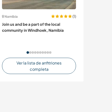
(1)
Kirguistán
Namibia
Be part of the 
Join us and be a part of the local
supporting sing
community in Windhoek, Namibia
Kyrgyzstan
Ver la lista de anfitriones
completa