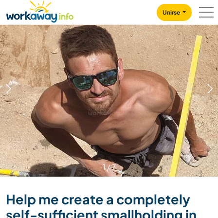
Skip to:
CONTENT
MAIN NAVIGATION
FOOTER
Unirse
1
/
7
Help me create a completely
self-sufficient smallholding in