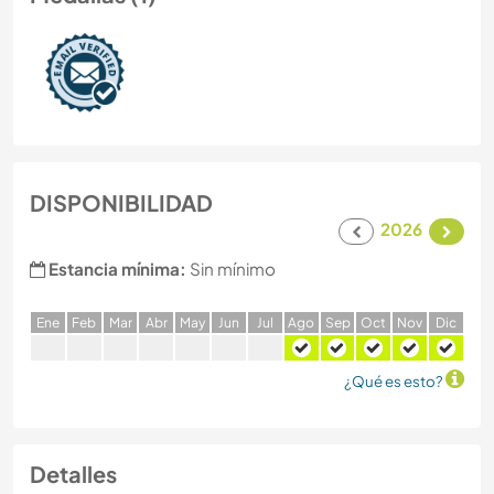
DISPONIBILIDAD
2026
Estancia mínima:
Sin mínimo
E
ne
F
eb
M
ar
A
br
M
ay
J
un
J
ul
A
go
S
ep
O
ct
N
ov
D
ic
¿Qué es esto?
Detalles