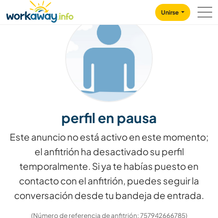
Skip to:
CONTENT
MAIN NAVIGATION
FOOTER
Unirse
perfil en pausa
Este anuncio no está activo en este momento;
el anfitrión ha desactivado su perfil
temporalmente. Si ya te habías puesto en
contacto con el anfitrión, puedes seguir la
conversación desde tu bandeja de entrada.
(Número de referencia de anfitrión: 757942666785)