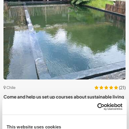
7)
(21)
Chile
ve
Come and help us set up courses about sustainable living
L
in Chiloé Archipelago, Chile
s
This website uses cookies