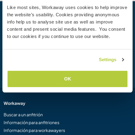
Like most sites, Workaway uses cookies to help improve
the website’s usability. Cookies providing anonymous
Tu próxima aventura empieza hoy
info help us to analyse site use as well as improve
Únete hoy mismo a la comunidad de Workaway para
content and present social media features. You consent
desbloquear experiencias de viaje únicas, con más de 50
to our cookies if you continue to use our website.
000 oportunidades en todo el mundo.
Settings
Unirse
OK
Workaway
Buscar a un anfitrión
Información para anfitriones
Información para workawayers